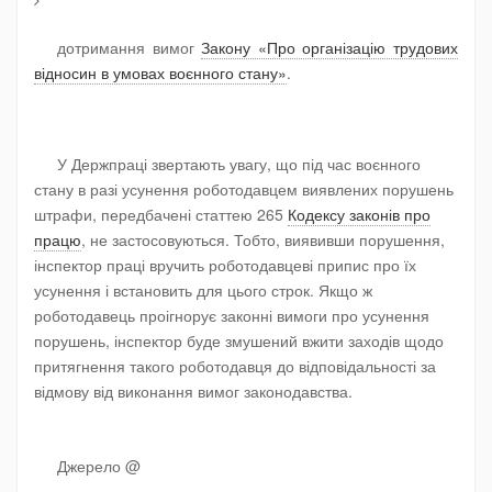
дотримання вимог
Закону «Про організацію трудових
відносин в умовах воєнного стану»
.
У Держпраці звертають увагу, що
під час воєнного
стану в разі усунення роботодавцем виявлених порушень
штрафи, передбачені статтею 265
Кодексу законів про
працю
, не застосовуються. Тобто, виявивши порушення,
інспектор праці вручить роботодавцеві припис про їх
усунення і встановить для цього строк. Якщо ж
роботодавець проігнорує законні вимоги про усунення
порушень, інспектор буде змушений вжити заходів щодо
притягнення такого роботодавця до відповідальності за
відмову від виконання вимог законодавства.
Джерело @