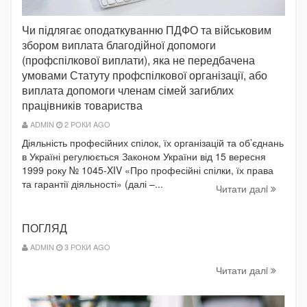
Чи підлягає оподаткуванню ПДФО та військовим
збором виплата благодійної допомоги
(профспілкової виплати), яка не передбачена
умовами Статуту профспілкової організації, або
виплата допомоги членам сімей загиблих
працівників товариства
ADMIN
2 РОКИ AGO
Діяльність професійних спілок, їх організацій та об’єднань
в Україні регулюється Законом України від 15 вересня
1999 року № 1045-XIV «Про професійні спілки, їх права
та гарантії діяльності» (далі –...
Читати далi
ПОГЛЯД
ADMIN
3 РОКИ AGO
Читати далi