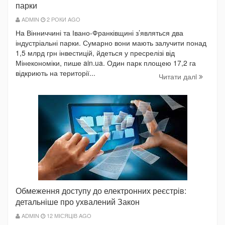
парки
ADMIN
2 РОКИ AGO
На Вінниччині та Івано-Франківщині з’являться два
індустріальні парки. Сумарно вони мають залучити понад
1,5 млрд грн інвестицій, йдеться у пресрелізі від
Мінекономіки, пише ain.ua. Один парк площею 17,2 га
відкриють на території...
Читати далi
Обмеження доступу до електронних реєстрів:
детальніше про ухвалений Закон
ADMIN
12 МІСЯЦІВ AGO