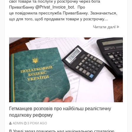
свої товари та послуги у розстрочку через бота
ПриватБанку @Privat_Invoice_bot. Про
це повідомила пресслужба ПриватБанку. Зазначається,
що для того, щоб продавати товари у розстрочку...
Читати далi
Гетманцев розповів про найбільш реалістичну
податкову реформу
ADMIN
3 РОКИ AGO
В Уряді зараз працюють над національною стратегією