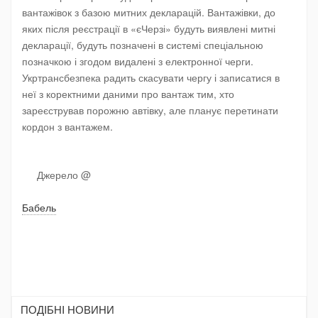
вантажівок з базою митних декларацій. Вантажівки, до
яких після реєстрації в «єЧерзі» будуть виявлені митні
декларації, будуть позначені в системі спеціальною
позначкою і згодом видалені з електронної черги.
Укртрансбезпека радить скасувати чергу і записатися в
неї з коректними даними про вантаж тим, хто
зареєстрував порожню автівку, але планує перетинати
кордон з вантажем.
Джерело @
Бабель
ПОДIБНI НОВИНИ