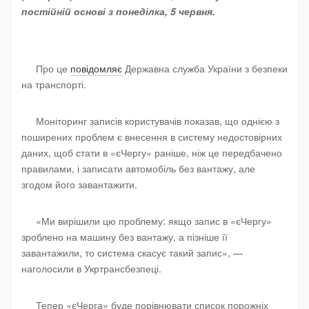
постійній основі з понеділка, 5 червня.
Про це
повідомляє
Державна служба України з безпеки
на транспорті.
Моніторинг записів користувачів показав, що однією з
поширених проблем є внесення в систему недостовірних
даних, щоб стати в «єЧергу» раніше, ніж це передбачено
правилами, і записати автомобіль без вантажу, але
згодом його завантажити.
«Ми вирішили цю проблему: якщо запис в «єЧергу»
зроблено на машину без вантажу, а пізніше її
завантажили, то система скасує такий запис», —
наголосили в Укртрансбезпеці.
Тепер «єЧерга» буде порівнювати список порожніх