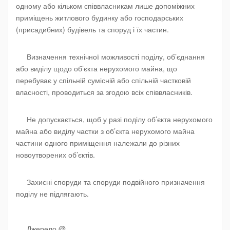
одному або кільком співвласникам лише допоміжних
приміщень житлового будинку або господарських
(присадибних) будівель та споруд і їх частин.
Визначення технічної можливості поділу, об’єднання
або виділу щодо об’єкта нерухомого майна, що
перебуває у спільній сумісній або спільній частковій
власності, проводиться за згодою всіх співвласників.
Не допускається, щоб у разі поділу об’єкта нерухомого
майна або виділу частки з об’єкта нерухомого майна
частини одного приміщення належали до різних
новоутворених об’єктів.
Захисні споруди та споруди подвійного призначення
поділу не підлягають.
Джерело @