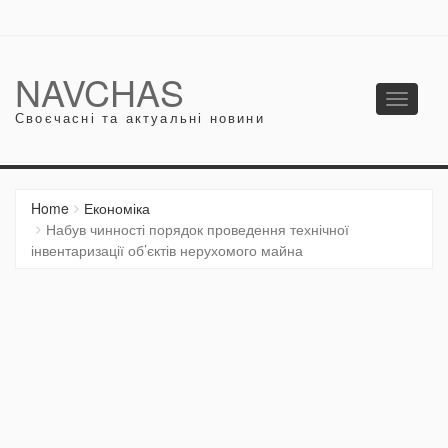
NAVCHAS
Toggle
Своєчасні та актуальні новини
navigati
Home
Економіка
Набув чинності порядок проведення технічної
інвентаризації об’єктів нерухомого майна