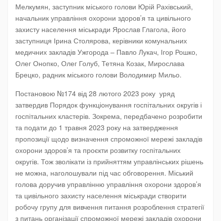
Мелкумян, заступник міського голови Юрій Рахівський,
начальник управління охорони здоров’я та цивільного
захисту населення міськради Ярослав Глагола, його
заступниця Ірина Столярова, керівники комунальних
медичних закладів Ужгорода – Павло Лукач, Ігор Рошко,
Олег Онопко, Олег Голуб, Тетяна Козак, Мирослава
Брецко, радник міського голови Володимир Мильо.
Постановою №174 від 28 лютого 2023 року уряд
затвердив Порядок функціонування госпітальних округів і
госпітальних кластерів. Зокрема, передбачено розробити
та подати до 1 травня 2023 року на затвердження
пропозиції щодо визначення спроможної мережі закладів
охорони здоров’я та проєкти розвитку госпітальних
округів. Тож зволікати із прийняттям управлінських рішень
не можна, наголошували під час обговорення. Міський
голова доручив управлінню управління охорони здоров’я
та цивільного захисту населення міськради створити
робочу групу для вивчення питання розроблення стратегії
з питань організації спроможної мережі закладів охорони