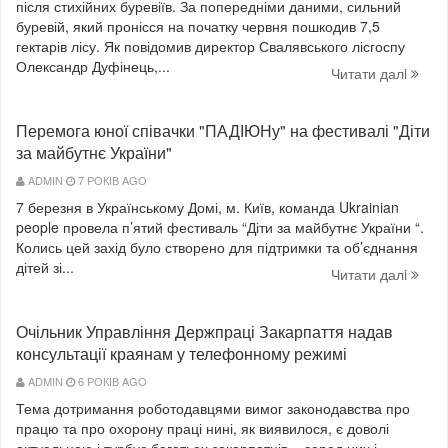
після стихійних буревіїв. За попередніми даними, сильний
буревій, який пронісся на початку червня пошкодив 7,5
гектарів лісу. Як повідомив директор Свалявського лісгоспу
Олександр Дуфінець,...
Читати далi
Перемога юної співачки "ПАДІЮНу" на фестивалі "Діти
за майбутнє України"
ADMIN
7 РОКІВ AGO
7 березня в Українському Домі, м. Київ, команда Ukrainian
people провела п’ятий фестиваль “Діти за майбутнє України “.
Колись цей захід було створено для підтримки та об’єднання
дітей зі...
Читати далi
Очільник Управління Держпраці Закарпаття надав
консультації краянам у телефонному режимі
ADMIN
6 РОКІВ AGO
Тема дотримання роботодавцями вимог законодавства про
працю та про охорону праці нині, як виявилося, є доволі