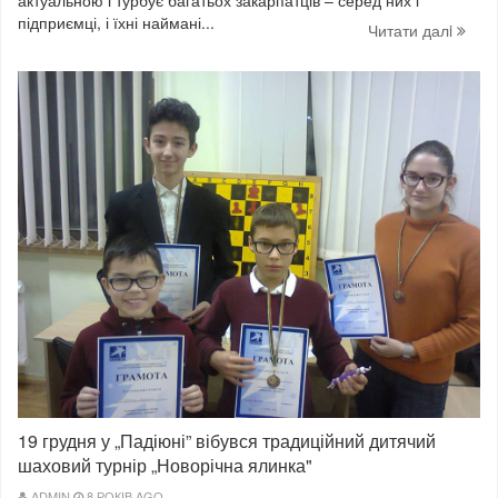
актуальною і турбує багатьох закарпатців – серед них і
підприємці, і їхні наймані...
Читати далi
19 грудня у „Падіюні” вібувся традиційний дитячий
шаховий турнір „Новорічна ялинка"
ADMIN
8 РОКІВ AGO