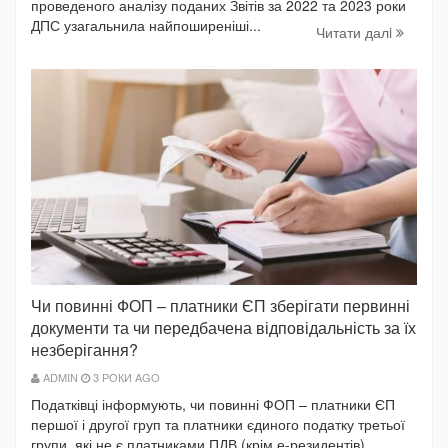
проведеного аналізу поданих Звітів за 2022 та 2023 роки
ДПС узагальнила найпоширеніші...
Читати далi
Чи повинні ФОП – платники ЄП зберігати первинні
документи та чи передбачена відповідальність за їх
незберігання?
ADMIN
3 РОКИ AGO
Податківці інформують, чи повинні ФОП – платники ЄП
першої і другої груп та платники єдиного податку третьої
групи, які не є платниками ПДВ (крім е-резидентів),