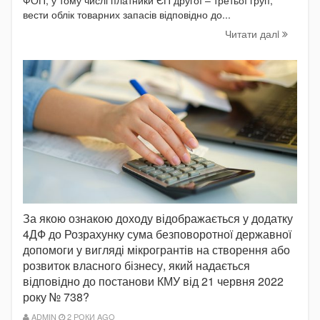
ФОП, у тому числі платники ЄП другої – третьої груп,
вести облік товарних запасів відповідно до...
Читати далi
За якою ознакою доходу відображається у додатку
4ДФ до Розрахунку сума безповоротної державної
допомоги у вигляді мікрогрантів на створення або
розвиток власного бізнесу, який надається
відповідно до постанови КМУ від 21 червня 2022
року № 738?
ADMIN
2 РОКИ AGO