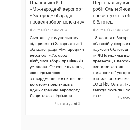
Працівники КП
Персональну вис
«Міжнародний аеропорт
робіт Ольги Яно
«Ужгород» облради
презентують в об
провели збори колективу
бібліотеці
ADMIN
4 РОКИ AGO
ADMIN
7 РОКІВ AG
Сьогодні у комунальному
18 жовтня в Закарп
підприємстві Закарпатської
обласній універсал
обласної ради Міжнародний
науковій бібліотеці
аеропорт «Ужгород»
ім.Ф.Потушняка ві
відбулися збори працівників
презентація персо
установи. Основне питання,
виставки картин
яке піднімалося —
талановитої ужгоро
затвердження колективного
вчителя англійсько
договору працівників з
ЗОШ №3 Ольги Яно
адміністрацією аеропорту.
завжди любила і л
Люди також піднімали...
квіти,...
Читат
Читати далi