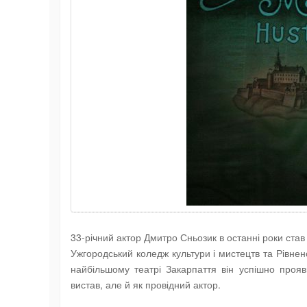
33-річний актор Дмитро Сньозик в останні роки став
Ужгородський коледж культури і мистецтв та Рівнен
найбільшому театрі Закарпаття він успішно прояв
вистав, але й як провідний актор.