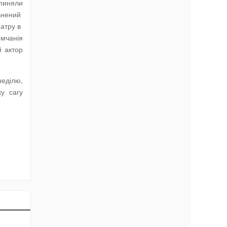
упиняли
льнений
еатру в
омчанія
й актор
неділю,
у сагу