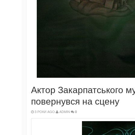
Актор Закарпатського м
повернувся на сцену
3 РОКИ AGO
ADMIN
0