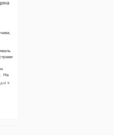
щина
о
очава,
иваль
 страви
ях
. На
далi