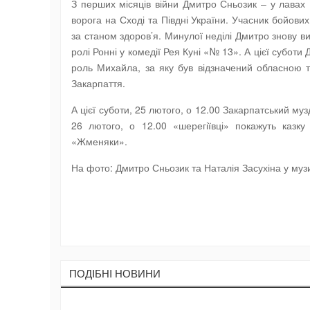
З перших місяців війни Дмитро Сньозик – у лавах 
ворога на Сході та Півдні України. Учасник бойових д
за станом здоров’я. Минулої неділі Дмитро знову 
ролі Ронні у комедії Рея Куні «№ 13». А цієї субо
роль Михайла, за яку був відзначений обласною т
Закарпаття.
А цієї суботи, 25 лютого, о 12.00 Закарпатський муз
26 лютого, о 12.00 «шерегіївці» покажуть казк
«Жменяки».
На фото: Дмитро Сньозик та Наталія Засухіна у муз
ПОДIБНI НОВИНИ