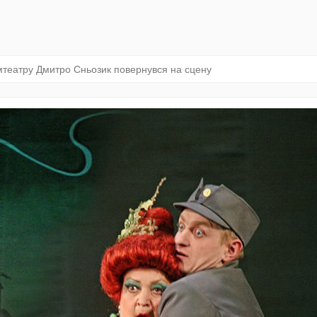
мтеатру Дмитро Сньозик повернувся на сцену