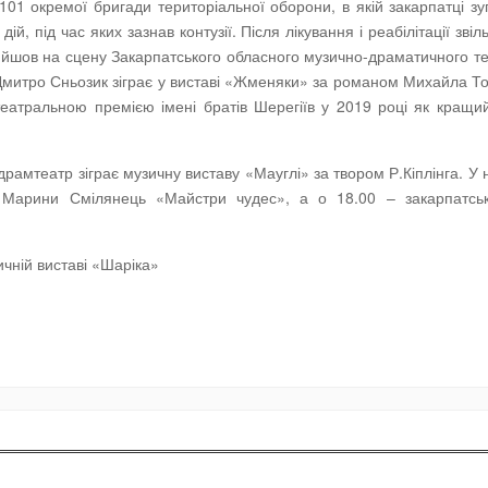
101 окремої бригади територіальної оборони, в якій закарпатці з
ій, під час яких зазнав контузії. Після лікування і реабілітації зві
вийшов на сцену Закарпатського обласного музично-драматичного т
ти Дмитро Сньозик зіграє у виставі «Жменяки» за романом Михайла Т
еатральною премією імені братів Шерегіїв у 2019 році як кращи
драмтеатр зіграє музичну виставу «Мауглі» за твором Р.Кіплінга. У 
у Марини Смілянець «Майстри чудес», а о 18.00 – закарпатськ
ичній виставі «Шаріка»