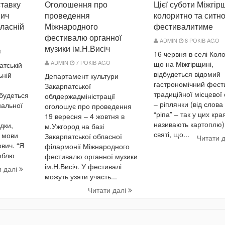
тавку
Оголошення про
Цієї суботи Міжгір
вич
проведення
колоритно та ситн
ласній
Міжнародного
фестивалитиме
фестивалю органної
ADMIN
8 РОКІВ AGO
музики ім.Н.Висіч
O
16 червня в селі Кол
ADMIN
7 РОКІВ AGO
що на Міжгірщині,
атській
відбудеться відомий
ьній
Департамент культури
гастрономічний фест
Закарпатської
традиційної місцевої
дбудеться
облдержадміністрації
– ріплянки (від слова
нальної
оголошує про проведення
“ріпа” – так у цих кра
19 вересня – 4 жовтня в
називають картоплю)
дки,
м.Ужгород на базі
святі, що...
ї мови
Закарпатської обласної
Читати 
вич. “Я
філармонії Міжнародного
юблю
фестивалю органної музики
ім.Н.Висіч. У фестивалі
и далi
можуть узяти участь...
Читати далi