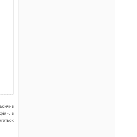
акінчив
фія», в
агатьох