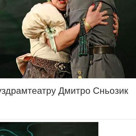
уздрамтеатру Дмитро Сньозик