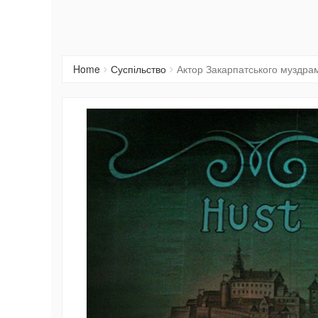
Home
Суспільство
Актор Закарпатського муздра