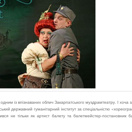
 одним із впізнаваних облич Закарпатського муздрамтеатру. І хоча з
ський державний гуманітарний інститут за спеціальністю «хореогра
ився не тільки як артист балету та балетмейстер-постановник б