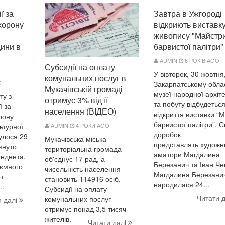
ї за
Завтра в Ужгороді
хорону
відкриють виставк
живопису "Майстр
щини в
барвистої палітри"
ADMIN
8 РОКІВ AGO
Субсидії на оплату
У вівторок, 30 жовтня
комунальних послуг в
O
Закарпатському обл
Мукачівській громаді
музеї народної архіт
ту з
отримує 3% від її
та побуту відбудетьс
ї за
населення (ВІДЕО)
відкриття виставки “
рону
барвистої палітри”. С
ADMIN
4 РОКИ AGO
ьтурної
доробок
улося 29
Мукачівська міська
представлять художн
януто
територіальна громада
аматори Магдалина
ендента.
об'єднує 17 рад, а
Березанич та Іван Ч
аємного
чисельність населення
Магдалина Березани
т
становить 114916 осіб.
народилася 24...
..
Субсидії на оплату
Читати 
комунальних послуг
и далi
отримує понад 3,5 тисяч
жителів.
Читати далi