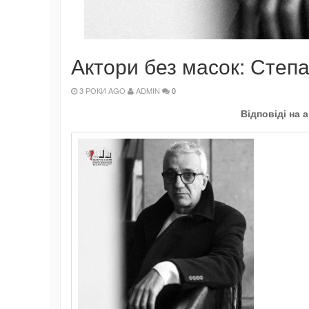
Актори без масок: Степ
3 РОКИ AGO
ADMIN
0
Відповіді на 