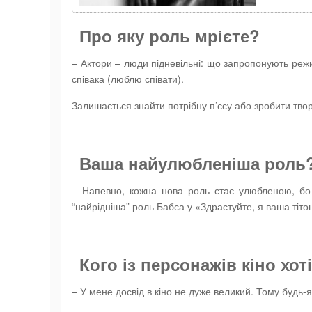
Про яку роль мрієте?
– Актори – люди підневільні: що запропонують режис
співака (люблю співати).
Залишається знайти потрібну п’єсу або зробити твор
Ваша н
айулюбленіша роль
– Напевно, кожна нова роль стає улюбленою, бо
“найрідніша” роль Бабса у «Здрастуйте, я ваша тіто
Кого із персонажів кіно хоті
– У мене досвід в кіно не дуже великий. Тому будь-