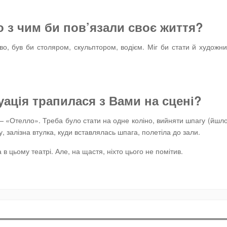
о з чим би пов’яза
ли
своє життя?
, був би столяром, скульптором, водієм. Міг би стати й художн
уація
трапилася з Вами на сцені
?
 — «Отелло». Треба було стати на одне коліно, вийняти шпагу (йшл
у, залізна втулка, куди вставлялась шпага, полетіла до зали.
в цьому театрі. Але, на щастя, ніхто цього не помітив.