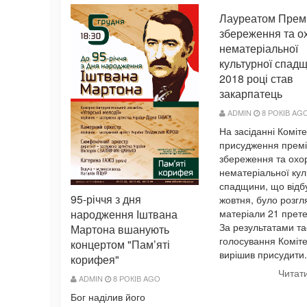
Лауреатом Премі
збереження та о
нематеріальної
культурної спад
2018 році став
закарпатець
ADMIN
8 РОКІВ AG
На засіданні Коміте
присудження премі
збереження та охо
нематеріальної кул
спадщини, що відб
95-річчя з дня
жовтня, було розгл
матеріали 21 прет
народження Іштвана
За результатами т
Мартона вшанують
голосування Коміте
концертом "Пам’яті
вирішив присудити.
корифея"
Читат
ADMIN
8 РОКІВ AGO
Бог наділив його