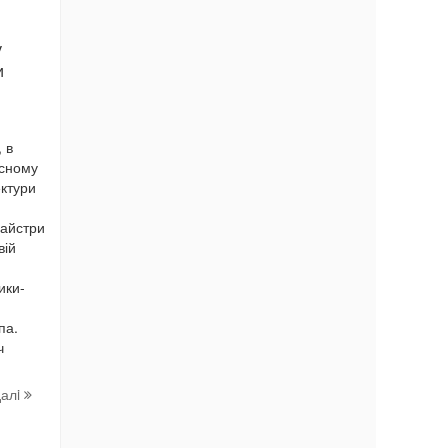
у
и
, в
асному
ектури
я
Майстри
вій
ики-
епа.
ч
далi