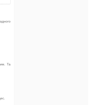
радного
им. Та
цес.