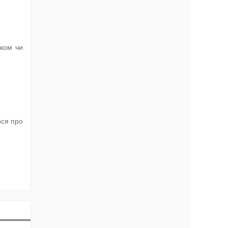
иком чи
ося про