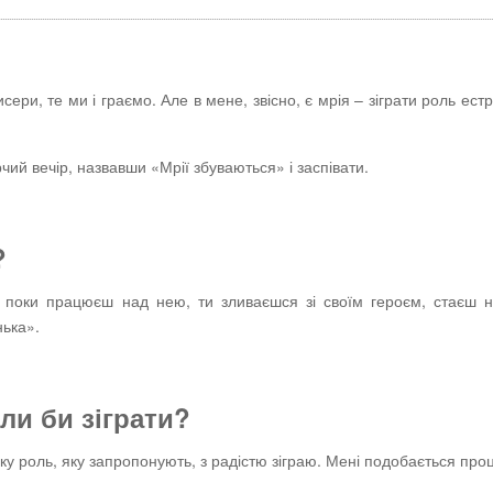
ери, те ми і граємо. Але в мене, звісно, є мрія – зіграти роль ест
чий вечір, назвавши «Мрії збуваються» і заспівати.
?
 поки працюєш над нею, ти зливаєшся зі своїм героєм, стаєш н
нька».
ли
би зіграти?
яку роль, яку запропонують, з радістю зіграю. Мені подобається про