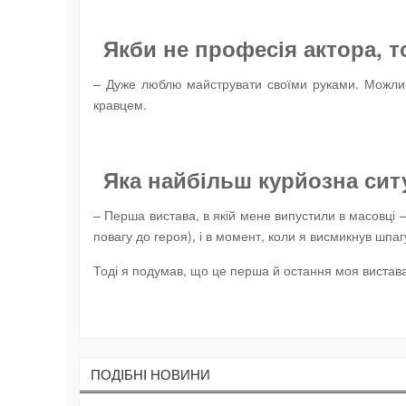
Якби не професія актора, т
– Дуже люблю майструвати своїми руками. Можливо
кравцем.
Яка найбільш курйозна сит
– Перша вистава, в якій мене випустили в масовці
повагу до героя), і в момент, коли я висмикнув шпаг
Тоді я подумав, що це перша й остання моя вистава 
ПОДIБНI НОВИНИ