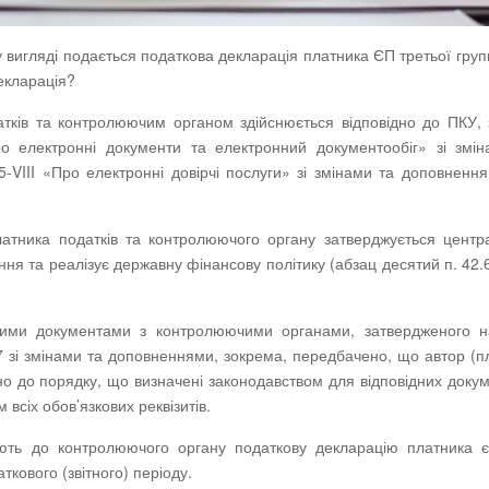
вигляді подається податкова декларація платника ЄП третьої гру
екларація?
тків та контролюючим органом здійснюється відповідно до ПКУ, 
 електронні документи та електронний документообіг» зі змін
VIII «Про електронні довірчі послуги» зі змінами та доповненн
атника податків та контролюючого органу затверджується центр
я та реалізує державну фінансову політику (абзац десятий п. 42.6
ними документами з контролюючими органами, затвердженого н
57 зі змінами та доповненнями, зокрема, передбачено, що автор (п
но до порядку, що визначені законодавством для відповідних докум
всіх обов’язкових реквізитів.
ають до контролюючого органу податкову декларацію платника є
ткового (звітного) періоду.