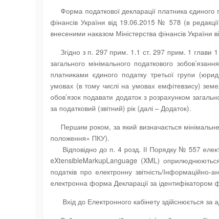
Форма податкової декларації платника єдиного п
фінансів України від 19.06.2015 № 578 (в редакції
внесеними наказом Міністерства фінансів України в
Згідно з п. 297 прим. 1.1 ст. 297 прим. 1 глави
загального мінімального податкового зобов’язання
платниками єдиного податку третьої групи (юри
умовах (в тому числі на умовах емфітевзису) земел
обов’язок подавати додаток з розрахунком загально
за податковий (звітний) рік (далі – Додаток).
Першим роком, за який визначається мінімальне п
положення» ПКУ).
Відповідно до п. 4 розд. ІІ Порядку № 557 елект
eXtensibleMarkupLanguage (XML) оприлюднюються 
податків про електронну звітність/Інформаційно-
електронна форма Декларації за ідентифікатором 
Вхід до Електронного кабінету здійснюється за ад