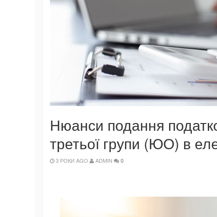
Нюанси подання податко
третьої групи (ЮО) в ел
3 РОКИ AGO
ADMIN
0