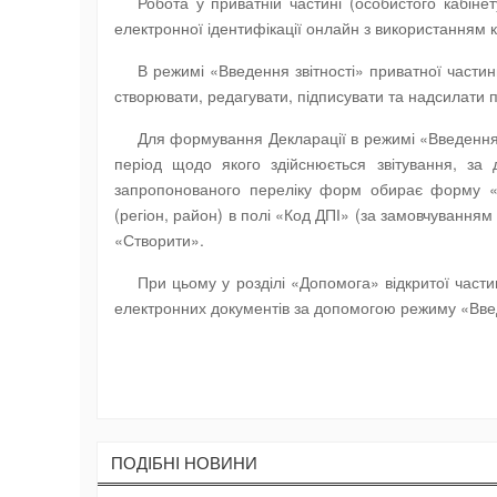
Робота у приватній частині (особистого кабіне
електронної ідентифікації онлайн з використанням 
В режимі «Введення звітності» приватної частин
створювати, редагувати, підписувати та надсилати по
Для формування Декларації в режимі «Введення з
період щодо якого здійснюється звітування, з
запропонованого переліку форм обирає форму «J
(регіон, район) в полі «Код ДПІ» (за замовчуванням
«Створити».
При цьому у розділі «Допомога» відкритої част
електронних документів за допомогою режиму «Введ
ПОДIБНI НОВИНИ