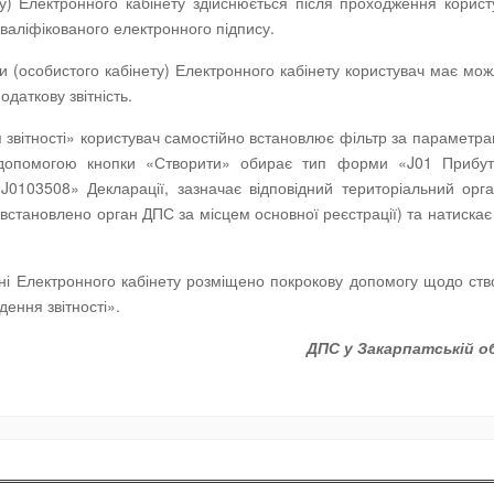
ту) Електронного кабінету здійснюється після проходження корис
кваліфікованого електронного підпису.
и (особистого кабінету) Електронного кабінету користувач має мож
даткову звітність.
вітності» користувач самостійно встановлює фільтр за параметрам
а допомогою кнопки «Створити» обирає тип форми «J01 Прибуто
0103508» Декларації, зазначає відповідний територіальний орг
 встановлено орган ДПС за місцем основної реєстрації) та натискає
ині Електронного кабінету розміщено покрокову допомогу щодо ст
ення звітності».
ДПС у Закарпатській о