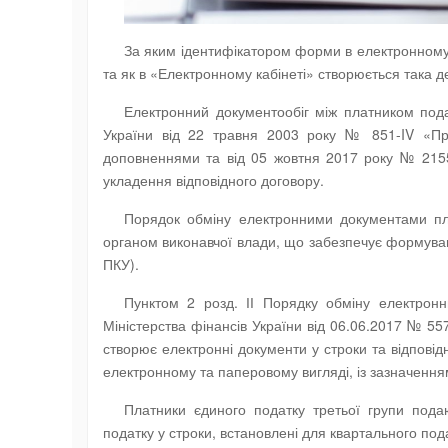
За яким ідентифікатором форми в електронному 
та як в «Електронному кабінеті» створюється така д
Електронний документообіг між платником пода
України від 22 травня 2003 року № 851-IV «Про
доповненнями та від 05 жовтня 2017 року № 2155-
укладення відповідного договору.
Порядок обміну електронними документами пл
органом виконавчої влади, що забезпечує формуванн
ПКУ).
Пунктом 2 розд. ІІ Порядку обміну електрон
Міністерства фінансів України від 06.06.2017 № 5
створює електронні документи у строки та відповід
електронному та паперовому вигляді, із зазначенням 
Платники єдиного податку третьої групи под
податку у строки, встановлені для квартального пода