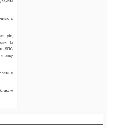
тувачем
ливість
и: рік,
к». Із
ан ДПС
 кнопку
ворення
бласті