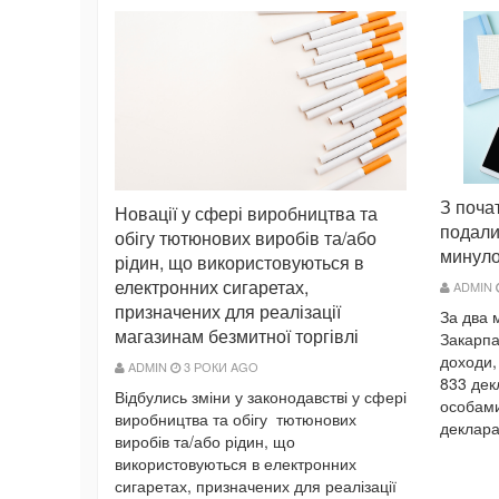
З поча
Новації у сфері виробництва та
подали
обігу тютюнових виробів та/або
минуло
рідин, що використовуються в
електронних сигаретах,
ADMIN
призначених для реалізації
За два 
магазинам безмитної торгівлі
Закарпа
доходи,
ADMIN
3 РОКИ AGO
833 дек
Відбулись зміни у законодавстві у сфері
особами
виробництва та обігу тютюнових
деклара
виробів та/або рідин, що
використовуються в електронних
сигаретах, призначених для реалізації