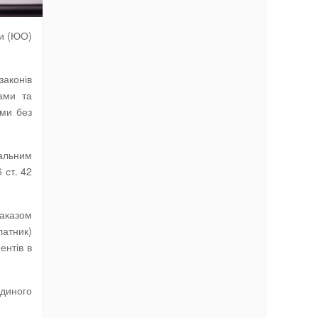
пи (ЮО)
законів
ами та
ями без
альним
 ст. 42
аказом
латник)
ентів в
диного