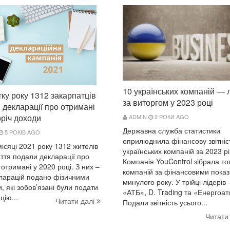
10 українських компаній — 
тку року 1312 закарпатців
за виторгом у 2023 році
 декларації про отримані
річ доходи
ADMIN
2 РОКИ AGO
Державна служба статистики
5 РОКІВ AGO
оприлюднила фінансову звітніс
місяці 2021 року 1312 жителів
українських компаній за 2023 рі
ття подали декларації про
Компанія YouControl зібрала то
 отримані у 2020 році. З них –
компаній за фінансовими пока
ларацій подано фізичними
минулого року. У трійці лідерів
, які зобов’язані були подати
«АТБ», D. Trading та «Енергоат
цію...
Читати далi
Подали звітність усього...
Читати