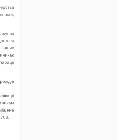
терства
мінами,
рахунок
дається
 інших
виникає
ларації
рехідні
фікації
атникам
зміщена
5708.