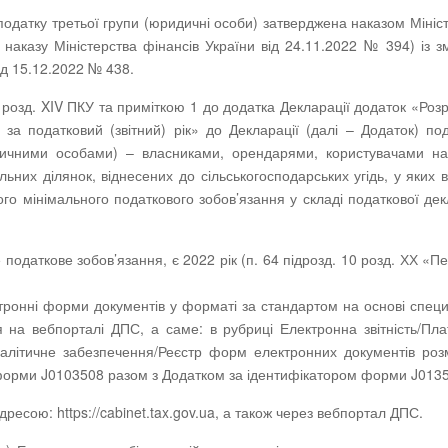
одатку третьої групи (юридичні особи) затверджена наказом Мініс
 наказу Міністерства фінансів України від 24.11.2022 № 394) із з
ід 15.12.2022 № 438.
 1 розд. XIV ПКУ та приміткою 1 до додатка Декларації додаток «Роз
 за податковий (звітний) рік» до Декларації (далі – Додаток) по
дичними особами) – власниками, орендарями, користувачами на
ьних ділянок, віднесених до сільськогосподарських угідь, у яких 
го мінімального податкового зобов’язання у складі податкової дек
одаткове зобов’язання, є 2022 рік (п. 64 підрозд. 10 розд. ХХ «Пе
ронні форми документів у форматі за стандартом на основі специ
на вебпорталі ДПС, а саме: в рубриці Електронна звітність/Пл
аналітичне забезпечення/Реєстр форм електронних документів ро
форми J0103508 разом з Додатком за ідентифікатором форми J013
ресою: https://cabinet.tax.gov.ua, а також через вебпортал ДПС.