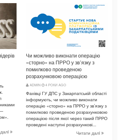
лідерів
Чи можливо виконати операцію
«сторно» на ПРРО у зв’язку з
помилково проведеною
розрахунковою операцією
ADMIN
4 РОКИ AGO
ть
к.
Фахівці ГУ ДПС у Закарпатській області
п
інформують, чи можливо виконати
зниками
операцію «сторно» на ПРРО у зв’язку з
 —
помилково проведеною розрахунковою
ом».
операцією після якої через такий ПРРО
проведені наступні розрахункові...
 далi
Читати далi