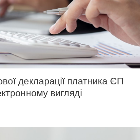
вої декларації платника ЄП
ектронному вигляді