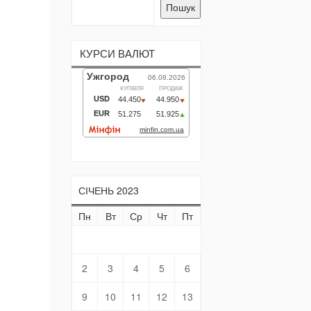
Пошук
КУРСИ ВАЛЮТ
СІЧЕНЬ 2023
Пн
Вт
Ср
Чт
Пт
Сб
Нд
1
2
3
4
5
6
7
8
9
10
11
12
13
14
15