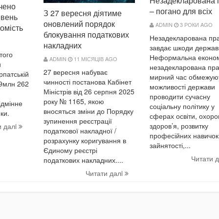
Незадекларована 
чено
– погано для всіх
З 27 вересня діятиме
ивень
оновлений порядок
ADMIN
3 РОКИ AGO
омість
блокування податкових
Незадекларована пр
накладних
завдає шкоди державі
того
Неформальна економі
ADMIN
11 МІСЯЦІВ AGO
и
незадекларована пра
27 вересня набуває
рпатській
мирний час обмежую
чинності постанова Кабінет
49млн 262
можливості держави
Міністрів від 26 серпня 2025
проводити сучасну
року № 1165, якою
ідмінне
соціальну політику у
вносяться зміни до Порядку
ки.
сферах освіти, охоро
зупинення реєстрації
здоров’я, розвитку
и далi
податкової накладної /
професійних навичок
розрахунку коригування в
зайнятості,...
Єдиному реєстрі
Читати 
податкових накладних....
Читати далi