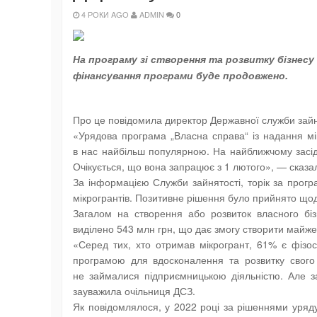
4 РОКИ AGO
ADMIN
0
На програму зі створення та розвитку бізнесу 
фінансування програми буде продовжено.
Про це повідомила директор Державної служби зайн
«Урядова програма „Власна справа“ із надання мік
в нас найбільш популярною. На найближчому засід
Очікується, що вона запрацює з 1 лютого», — сказа
За інформацією Служби зайнятості, торік за про
мікрогрантів. Позитивне рішення було прийнято щод
Загалом на створення або розвиток власного б
виділено 543 млн грн, що дає змогу створити майже 
«Серед тих, хто отримав мікрогрант, 61% є фізос
програмою для вдосконалення та розвитку свого
не займалися підприємницькою діяльністю. Але за
зауважила очільниця ДСЗ.
Як повідомлялося, у 2022 році за рішеннями уря