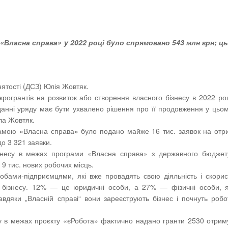
«Власна справа» у 2022 році було спрямовано 543 млн грн; ць
ятості (ДСЗ) Юлія Жовтяк.
рогрантів на розвиток або створення власного бізнесу в 2022 ро
анні уряду має бути ухвалено рішення про її продовження у цьом
ла Жовтяк.
грамою «Власна справа» було подано майже 16 тис. заявок на от
о 3 321 заявки.
ізнесу в межах програми «Власна справа» з державного бюджет
9 тис. нових робочих місць.
обами-підприємцями, які вже провадять свою діяльність і скори
 бізнесу. 12% — це юридичні особи, а 27% — фізичні особи, як
вдяки „Власній справі“ вони зареєструють бізнес і почнуть роб
ду в межах проєкту «єРобота» фактично надано гранти 2530 отри