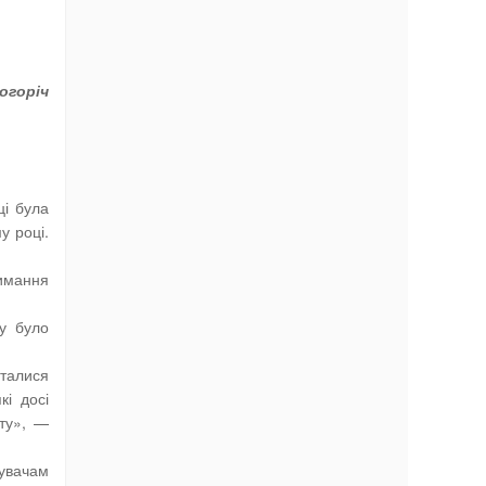
огоріч
ці була
у році.
римання
у було
сталися
і досі
оту», —
мувачам