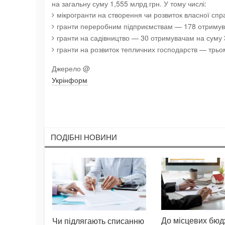
на загальну суму 1,555 млрд грн. У тому числі:
мікрогранти на створення чи розвиток власної сп
гранти переробним підприємствам — 178 отримува
гранти на садівництво — 30 отримувачам на суму 
гранти на розвиток тепличних господарств — трьо
Джерело @
Укрінформ
ПОДIБНI НОВИНИ
До місцевих бюд
Чи підлягають списанню