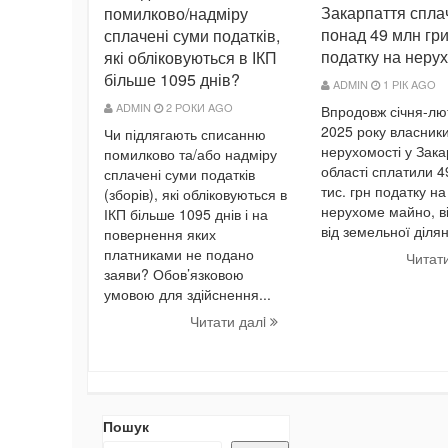
Закарпаття спла
помилково/надміру
понад 49 млн гр
сплачені суми податків,
податку на нерух
які обліковуються в ІКП
більше 1095 днів?
ADMIN
1 РІК AGO
ADMIN
2 РОКИ AGO
Впродовж січня-лю
2025 року власник
Чи підлягають списанню
нерухомості у Зака
помилково та/або надміру
області сплатили 
сплачені суми податків
тис. грн податку на
(зборів), які обліковуються в
нерухоме майно, в
ІКП більше 1095 днів і на
від земельної ділян
повернення яких
платниками не подано
Читат
заяви? Обов’язковою
умовою для здійснення...
Читати далi
Пошук