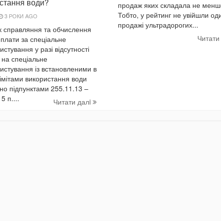
стання води?
продаж яких складала не менш
Тобто, у рейтинг не увійшли од
3 РОКИ AGO
продажі ультрадорогих...
 справляння та обчислення
Читати
 плати за спеціальне
истування у разі відсутності
 на спеціальне
истування із встановленими в
імітами використання води
но підпунктами 255.11.13 –
5 п....
Читати далi