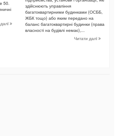
е 50.
здійснюють управління
иничні
багатоквартирними будинками (ОСББ,
ЖБК тощо) або яким передано на
 далi
баланс багатоквартирні будинки (права
власності на будівлі немає),...
Читати далi