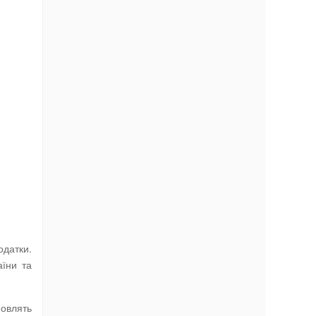
одатки.
аїни та
овлять