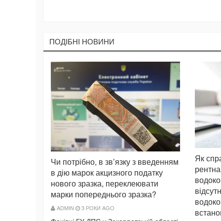
ПОДIБНI НОВИНИ
Як спр
Чи потрібно, в зв’язку з введенням
рентна
в дію марок акцизного податку
водоко
нового зразка, переклеювати
відсут
марки попереднього зразка?
водоко
ADMIN
3 РОКИ AGO
встано