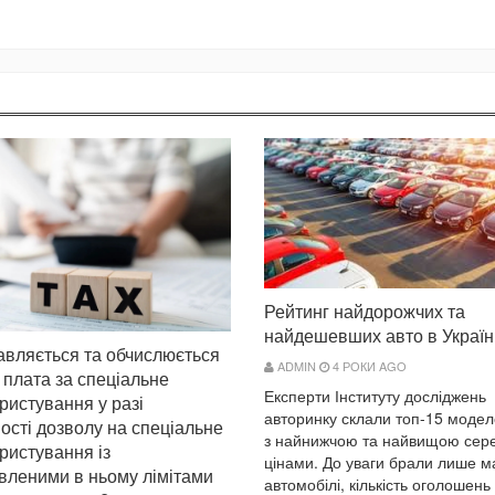
Рейтинг найдорожчих та
найдешевших авто в Україн
авляється та обчислюється
ADMIN
4 РОКИ AGO
 плата за спеціальне
Експерти Інституту досліджень
ристування у разі
авторинку склали топ-15 модел
ності дозволу на спеціальне
з найнижчою та найвищою сер
ристування із
цінами. До уваги брали лише м
вленими в ньому лімітами
автомобілі, кількість оголошень