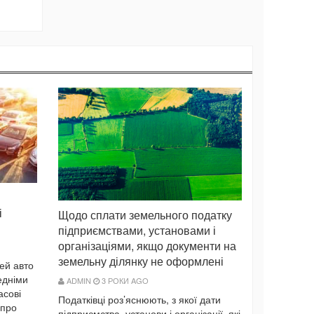
і
Щодо сплати земельного податку
підприємствами, установами і
організаціями, якщо документи на
земельну ділянку не оформлені
ей авто
едніми
ADMIN
3 РОКИ AGO
асові
Податківці роз’яснюють, з якої дати
 про
підприємства, установи і організації, які