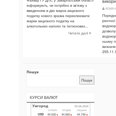
Фахівці ГУ ДПС у Закарпатській області
викори
інформують, чи потрібно в зв’язку з
ADMIN
введенням в дію марок акцизного
Порядок
податку нового зразка переклеювати
рентної
марки акцизного податку на
водокор
алкогольних напоях та тютюнових...
дозволу
Читати далi
водокор
ньому л
визначе
255.11.1
Пошук
Пошук
КУРСИ ВАЛЮТ