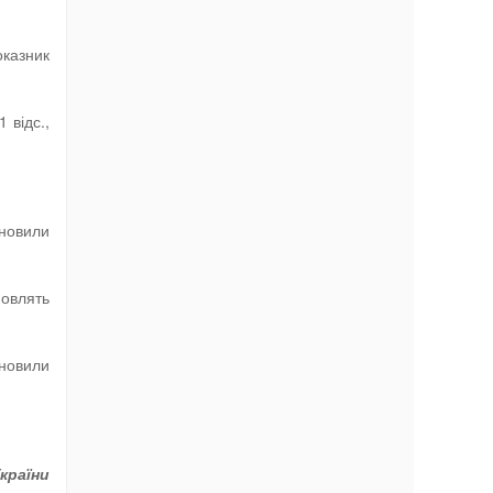
оказник
 відс.,
новили
овлять
ановили
країни