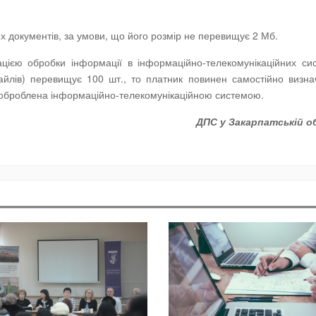
ох документів, за умови, що його розмір не перевищує 2 Мб.
цією обробки інформації в інформаційно-телекомунікаційних си
айлів) перевищує 100 шт., то платник повинен самостійно визна
ути оброблена інформаційно-телекомунікаційною системою.
ДПС у Закарпатській о