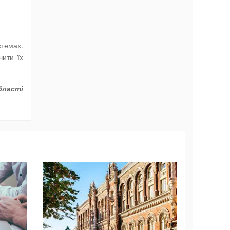
стемах.
чити їх
бласті