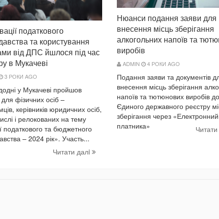
Нюанси подання заяви для
внесення місць зберігання
вації податкового
алкогольних напоїв та тют
давства та користування
виробів
ами від ДПС йшлося під час
ру в Мукачеві
ADMIN
4 РОКИ AGO
Подання заяви та документів д
3 РОКИ AGO
внесення місць зберігання алк
одні у Мукачеві пройшов
напоїв та тютюнових виробів д
 для фізичних осіб –
Єдиного державного реєстру мі
мців, керівників юридичних осіб,
зберігання через «Електронний
числі і релокованих на тему
платника»
ї податкового та бюджетного
Читати
вства – 2024 рік». Участь...
Читати далi