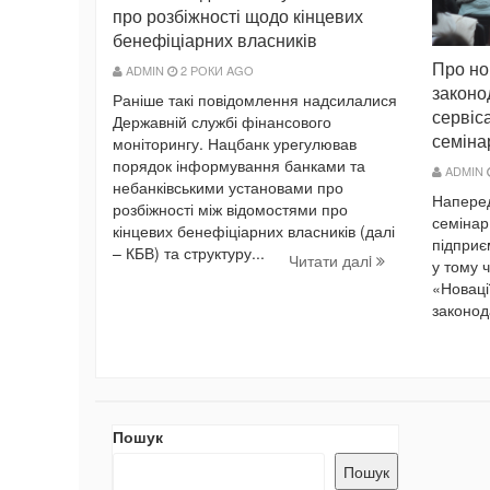
про розбіжності щодо кінцевих
бенефіціарних власників
Про но
ADMIN
2 РОКИ AGO
законо
Раніше такі повідомлення надсилалися
сервіс
Державній службі фінансового
семіна
моніторингу. Нацбанк урегулював
порядок інформування банками та
ADMIN
небанківськими установами про
Наперед
розбіжності між відомостями про
семінар
кінцевих бенефіціарних власників (далі
підприє
– КБВ) та структуру...
Читати далi
у тому 
«Новаці
законода
Пошук
Пошук