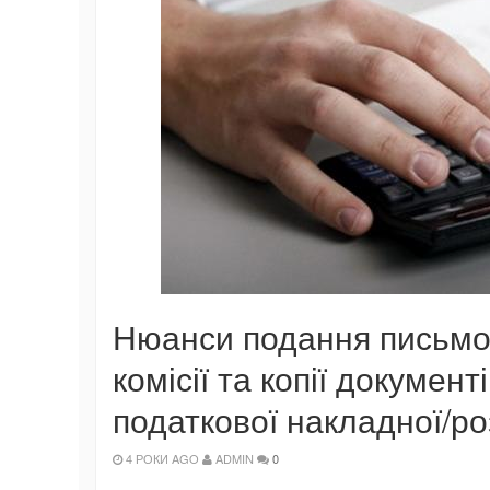
Нюанси подання письмов
комісії та копії документ
податкової накладної/р
4 РОКИ AGO
ADMIN
0