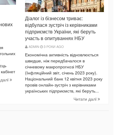
Діалог із бізнесом триває:
юнових
відбулася зустріч із керівниками
підприємств України, які беруть
участь в опитуваннях НБУ
ADMIN
3 РОКИ AGO
ля
огольних
Економічна активність відновлюється
о
швидше, ніж передбачалося в
сць
січневому макропрогнозі НБУ
 кабінет
(Інфляційний звіт, січень 2023 року).
Національний банк 12 квітня 2023 року
 далi
провів онлайн-зустріч з керівниками
українських підприємств, які беруть...
Читати далi