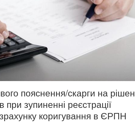
ого пояснення/скарги на ріше
ів при зупиненні реєстрації
озрахунку коригування в ЄРПН