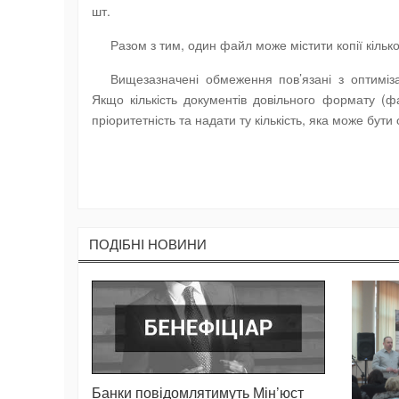
шт.
Разом з тим, один файл може містити копії кільк
Вищезазначені обмеження пов’язані з оптиміза
Якщо кількість документів довільного формату (ф
пріоритетність та надати ту кількість, яка може б
ПОДIБНI НОВИНИ
Банки повідомлятимуть Мін’юст