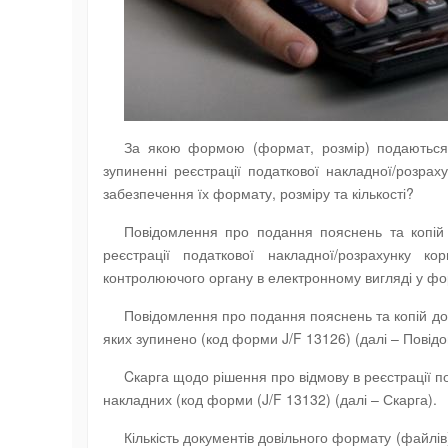
За якою формою (формат, розмір) подаються п
зупиненні реєстрації податкової накладної/розр
забезпечення їх формату, розміру та кількості?
Повідомлення про подання пояснень та копій д
реєстрації податкової накладної/розрахунку 
контролюючого органу в електронному вигляді у ф
Повідомлення про подання пояснень та копій до
яких зупинено (код форми J/F 13126) (далі – Повід
Cкарга щодо рішення про відмову в реєстрації п
накладних (код форми (J/F 13132) (далі – Скарга).
Кількість документів довільного формату (файл