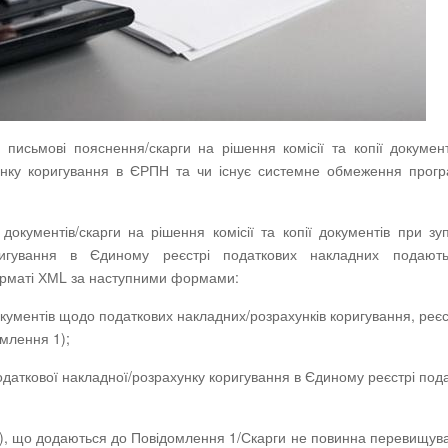
исьмові пояснення/скарги на рішення комісії та копії докумен
ахунку коригування в ЄРПН та чи існує системне обмеження прог
окументів/скарги на рішення комісії та копії документів при зу
коригування в Єдиному реєстрі податкових накладних подают
орматі ХМL за наступними формами:
кументів щодо податкових накладних/розрахунків коригування, реє
омлення 1);
одаткової накладної/розрахунку коригування в Єдиному реєстрі под
ів), що додаються до Повідомлення 1/Скарги не повинна перевищув