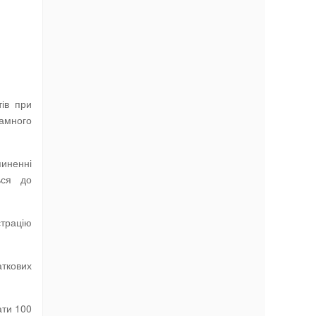
тів при
рамного
пиненні
ься до
страцію
аткових
ати 100