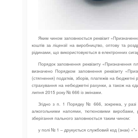
Яким чином заповнюється реквізит «Призначення 
коштів за ліцензії на виробництво, оптову та ро
рідинами, що використовуються в електронних сига
Порядок заповнення реквізиту «Призначення плат
визначено Порядком заповнення реквізиту «Приз
(стягнення) податків, зборів, платежів на бюджетні
страхування на небюджетні рахунки, а також на єд
липня 2015 року № 666 із змінами.
Згідно з п. 1 Порядку № 666, зокрема, у разі 
алкогольними напоями, тютюновими виробами, р
зберігання пального заповнюється таким чином:
у полі № 1 – друкується службовий код (знак) «*»