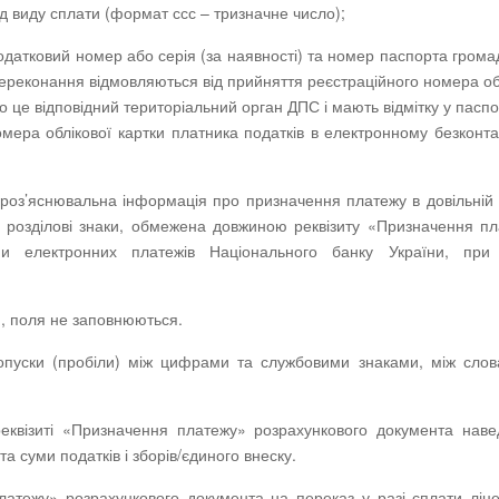
од виду сплати (формат ссс – тризначне число);
 податковий номер або серія (за наявності) та номер паспорта гром
і переконання відмовляються від прийняття реєстраційного номера об
о це відповідний територіальний орган ДПС і мають відмітку у паспо
омера облікової картки платника податків в електронному безконт
а роз’яснювальна інформація про призначення платежу в довільній
 і розділові знаки, обмежена довжиною реквізиту «Призначення п
ми електронних платежів Національного банку України, при
», поля не заповнюються.
опуски (пробіли) між цифрами та службовими знаками, між сло
 реквізиті «Призначення платежу» розрахункового документа нав
а суми податків і зборів/єдиного внеску.
атежу» розрахункового документа на переказ у разі сплати ліце