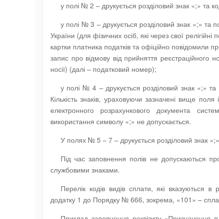
у полі № 2 – друкується розділовий знак «;» та к
у полі № 3 – друкується розділовий знак «;» та
України (для фізичних осіб, які через свої релігійн
картки платника податків та офіційно повідомили пр
запис про відмову від прийняття реєстраційного н
носії) (далі – податковий номер);
у полі № 4 – друкується розділовий знак «;» т
Кількість знаків, ураховуючи зазначені вище поля
електронного розрахункового документа систе
використання символу «;» не допускається.
У полях № 5 – 7 – друкується розділовий знак «;
Під час заповнення полів не допускаються пр
службовими знаками.
Перелік кодів видів сплати, які вказуються в
додатку 1 до Порядку № 666, зокрема, «101» – сплат
Приклад заповнення реквізиту «Призначення пл