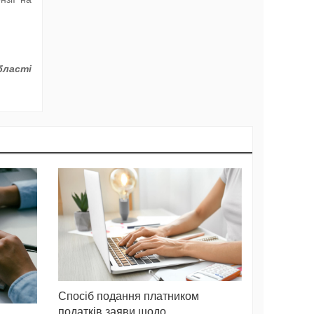
бласті
Спосіб подання платником
податків заяви щодо