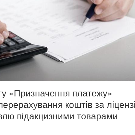
ту «Призначення платежу»
 перерахування коштів за ліцензі
івлю підакцизними товарами