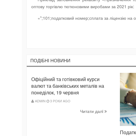
оптову торгівлю тютюновими виробами за 2021 рік:
«*;101;податковий номер;сплата за ліцензію на о
ПОДIБНI НОВИНИ
Офіційний та готівковий курси
валют та банківських металів на
понеділок, 19 червня
ADMIN
3 РОКИ AGO
Читати далi
Податк