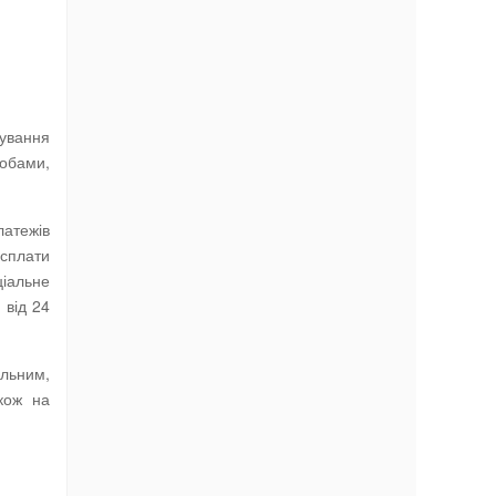
хування
робами,
латежів
сплати
ціальне
 від 24
альним,
кож на