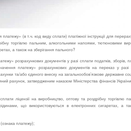
платежу» (в т.ч. код виду сплати) платіжної інструкції для перера
здрібну торгівлю пальним, алкогольними напоями, тютюновими ви
ретах, а також на зберігання пального?
ежу» розрахункових документів у разі сплати податків, зборів, п
начення платежу» розрахункових документів на переказ у разі 
 рахунки та/або єдиного внеску на загальнообов’язкове державне со
иний рахунок, затвердженим наказом Міністерства фінансів України
сплати ліцензії на виробництво, оптову та роздрібну торгівлю п
ідинами, що використовуються в електронних сигаретах, а та
 (ознака платежу);