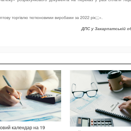
птову торгівлю тютюновими виробами за 2022 рік;;;».
ДПС у Закарпатській о
овий календар на 19