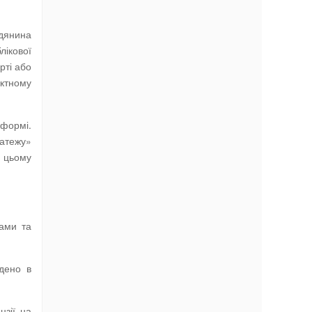
адянина
лікової
рті або
актному
 формі.
латежу»
 цьому
вами та
едено в
нзії на