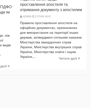
проставлення апостиля та
и ПДФО
отримання документу з апостилем
ди як
ADMIN
2 РОКИ AGO
Правила проставлення апостиля на
офіційних документах, призначених
для використання на території інших
и, ніж
держав, затверджені спільним наказом
ої
Міністерства закордонних справ
м видів
України, Міністерства внутрішніх справ
України, Міністерства освіти і науки
и
України,...
Читати далi
 далi