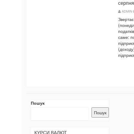
серпня
ADMIN
Звертає
(понеді
податків
саме: п
підприє
(доходу
підприє
Пошук
Пошук
КУРСИ ВАЛЮТ