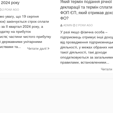
Який термін подання річної
 2024 року
декларації та термін сплат
2 РОКИ AGO
ФОП ЄП, який отримав дохо
мо увагу, що 19 серпня
ФО?
лок) закінчується строк сплати
ADMIN
2 РОКИ AGO
 за ІІ квартал 2024 року, а
одатку на прибуток
У разі якщо фізична особа –
мств; частини чистого прибутку
підприємець отримує інші доход
) державними унітарними
від провадження підприємницьк
мствами та...
діяльності, у межах обраних ни
Читати далi
такої діяльності, такі доходи
оподатковуються за загальним
правилами, встановленими...
Читати