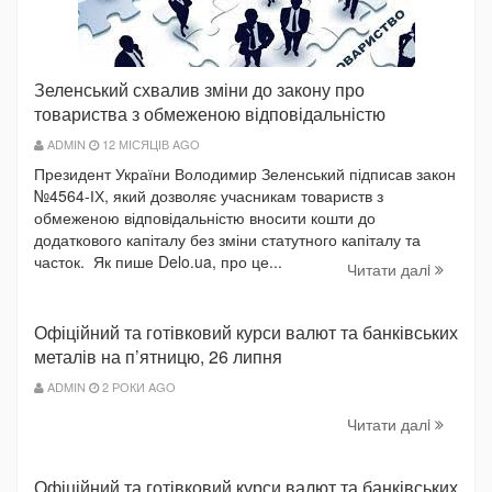
Зеленський схвалив зміни до закону про
товариства з обмеженою відповідальністю
ADMIN
12 МІСЯЦІВ AGO
Президент України Володимир Зеленський підписав закон
№4564-ІХ, який дозволяє учасникам товариств з
обмеженою відповідальністю вносити кошти до
додаткового капіталу без зміни статутного капіталу та
часток. Як пише Delo.ua, про це...
Читати далi
Офіційний та готівковий курси валют та банківських
металів на п’ятницю, 26 липня
ADMIN
2 РОКИ AGO
Читати далi
Офіційний та готівковий курси валют та банківських