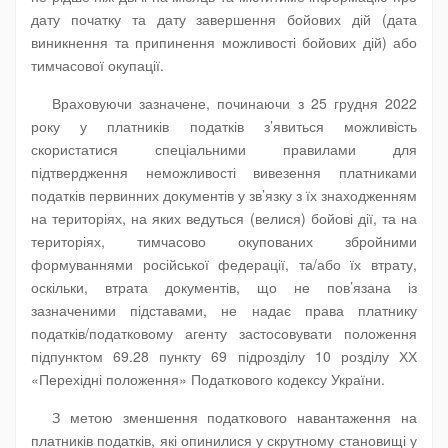
дату початку та дату завершення бойових дій (дата
виникнення та припинення можливості бойових дій) або
тимчасової окупації.
Враховуючи зазначене, починаючи з 25 грудня 2022
року у платників податків з’явиться можливість
скористатися спеціальними правилами для
підтвердження неможливості вивезення платниками
податків первинних документів у зв’язку з їх знаходженням
на територіях, на яких ведуться (велися) бойові дії, та на
територіях, тимчасово окупованих збройними
формуваннями російської федерації, та/або їх втрату,
оскільки, втрата документів, що не пов’язана із
зазначеними підставами, не надає права платнику
податків/податковому агенту застосовувати положення
підпунктом 69.28 пункту 69 підрозділу 10 розділу ХХ
«Перехідні положення» Податкового кодексу України.
З метою зменшення податкового навантаження на
платників податків, які опинилися у скрутному становищі у