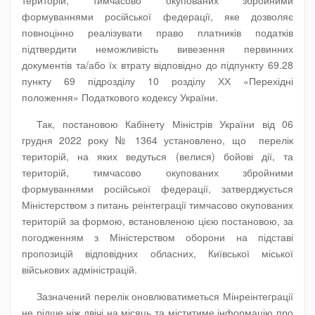
формуваннями російської федерації, яке дозволяє
повноцінно реалізувати право платників податків
підтвердити неможливість вивезення первинних
документів та/або їх втрату відповідно до підпункту 69.28
пункту 69 підрозділу 10 розділу ХХ «Перехідні
положення» Податкового кодексу України.
Так, постановою Кабінету Міністрів України від 06
грудня 2022 року № 1364 установлено, що перелік
територій, на яких ведуться (велися) бойові дії, та
територій, тимчасово окупованих збройними
формуваннями російської федерації, затверджується
Міністерством з питань реінтеграції тимчасово окупованих
територій за формою, встановленою цією постановою, за
погодженням з Міністерством оборони на підставі
пропозицій відповідних обласних, Київської міської
військових адміністрацій.
Зазначений перелік оновлюватиметься Мінреінтеграції
не рідше ніж двічі на місяць та міститиме інформацію про