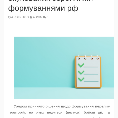
формуваннями рф
4 РОКИ AGO
ADMIN
0
Урядом прийнято рішення щодо формування переліку
територій, на яких ведуться (велися) бойові дії, та
територій, тимчасово окупованих збройними