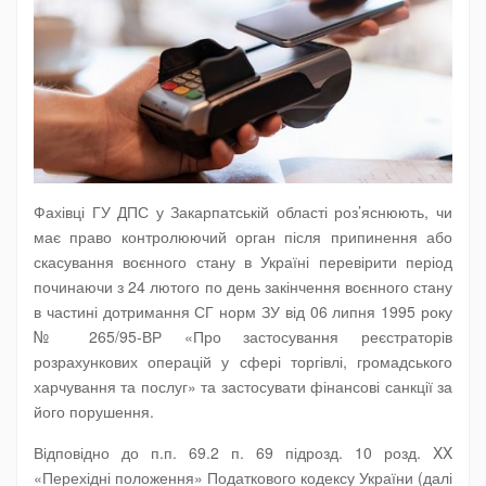
Фахівці ГУ ДПС у Закарпатській області роз’яснюють, чи
має право контролюючий орган після припинення або
скасування воєнного стану в Україні перевірити період
починаючи з 24 лютого по день закінчення воєнного стану
в частині дотримання СГ норм ЗУ від 06 липня 1995 року
№ 265/95-ВР «Про застосування реєстраторів
розрахункових операцій у сфері торгівлі, громадського
харчування та послуг» та застосувати фінансові санкції за
його порушення.
Відповідно до п.п. 69.2 п. 69 підрозд. 10 розд. XX
«Перехідні положення» Податкового кодексу України (далі