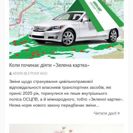
Коли починає діяти «Зелена картка»
ADMIN
2 РОКИ AGO
Зміни щодо страхування цивільноправової
відповідальності власників транспортних засобів, які
приніс 2025 рік, торкнулися не лише внутрішнього
поліса ОСЦПВ, а й міжнародного, тобто «Зеленої картки».
Низка норм нового закону передбачає зміни...
Читати далi