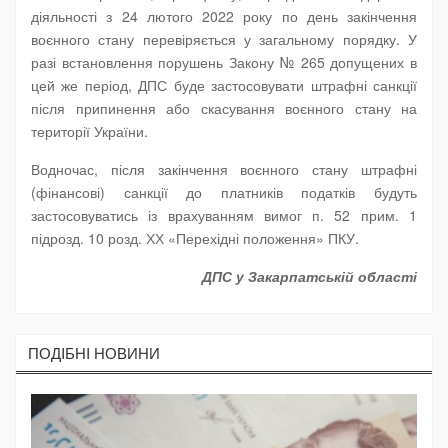
діяльності з 24 лютого 2022 року по день закінчення
воєнного стану перевіряється у загальному порядку. У
разі встановлення порушень Закону № 265 допущених в
цей же період, ДПС буде застосовувати штрафні санкції
після припинення або скасування воєнного стану на
території України.
Водночас, після закінчення воєнного стану штрафні
(фінансові) санкції до платників податків будуть
застосовуватись із врахуванням вимог п. 52 прим. 1
підрозд. 10 розд. ХХ «Перехідні положення» ПКУ.
ДПС у Закарпатській області
ПОДIБНI НОВИНИ