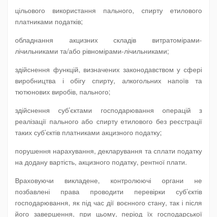
цільового використання пального, спирту етилового
платниками податків;
обладнання акцизних складів витратомірами-
лічильниками та/або рівномірами-лічильниками;
здійснення функцій, визначених законодавством у сфері
виробництва і обігу спирту, алкогольних напоїв та
тютюнових виробів, пального;
здійснення суб’єктами господарювання операцій з
реалізації пального або спирту етилового без реєстрації
таких суб’єктів платниками акцизного податку;
порушення нарахування, декларування та сплати податку
на додану вартість, акцизного податку, рентної плати.
Враховуючи викладене, контролюючі органи не
позбавлені права проводити перевірки суб’єктів
господарювання, як під час дії воєнного стану, так і після
його завершення, при цьому, період їх господарської