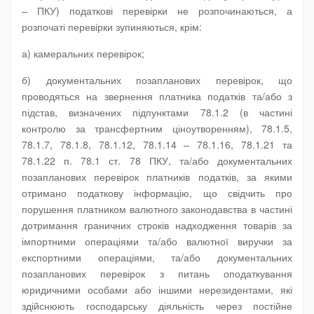
– ПКУ) податкові перевірки не розпочинаються, а
розпочаті перевірки зупиняються, крім:
а) камеральних перевірок;
б) документальних позапланових перевірок, що
проводяться на звернення платника податків та/або з
підстав, визначених підпунктами 78.1.2 (в частині
контролю за трансфертним ціноутворенням), 78.1.5,
78.1.7, 78.1.8, 78.1.12, 78.1.14 – 78.1.16, 78.1.21 та
78.1.22 п. 78.1 ст. 78 ПКУ, та/або документальних
позапланових перевірок платників податків, за якими
отримано податкову інформацію, що свідчить про
порушення платником валютного законодавства в частині
дотримання граничних строків надходження товарів за
імпортними операціями та/або валютної виручки за
експортними операціями, та/або документальних
позапланових перевірок з питань оподаткування
юридичними особами або іншими нерезидентами, які
здійснюють господарську діяльність через постійне