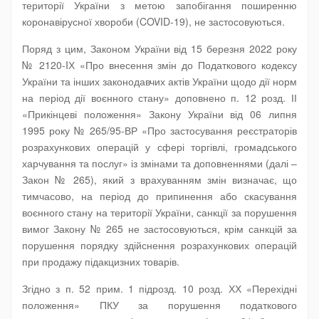
території України з метою запобігання поширенню
коронавірусної хвороби (COVID-19), не застосовуються.
Поряд з цим, Законом України від 15 березня 2022 року
№ 2120-IХ «Про внесення змін до Податкового кодексу
України та інших законодавчих актів України щодо дії норм
на період дії воєнного стану» доповнено п. 12 розд. ІІ
«Прикінцеві положення» Закону України від 06 липня
1995 року № 265/95-ВР «Про застосування реєстраторів
розрахункових операцій у сфері торгівлі, громадського
харчування та послуг» із змінами та доповненнями (далі –
Закон № 265), який з врахуванням змін визначає, що
тимчасово, на період до припинення або скасування
воєнного стану на території України, санкції за порушення
вимог Закону № 265 не застосовуються, крім санкцій за
порушення порядку здійснення розрахункових операцій
при продажу підакцизних товарів.
Згідно з п. 52 прим. 1 підрозд. 10 розд. ХХ «Перехідні
положення» ПКУ за порушення податкового