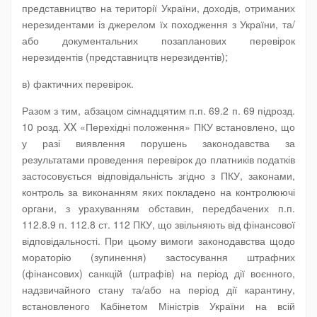
представництво на території України, доходів, отриманих
нерезидентами із джерелом їх походження з України, та/
або документальних позапланових перевірок
нерезидентів (представництв нерезидентів);
в) фактичних перевірок.
Разом з тим, абзацом сімнадцятим п.п. 69.2 п. 69 підрозд.
10 розд. XX «Перехідні положення» ПКУ встановлено, що
у разі виявлення порушень законодавства за
результатами проведення перевірок до платників податків
застосовується відповідальність згідно з ПКУ, законами,
контроль за виконанням яких покладено на контролюючі
органи, з урахуванням обставин, передбачених п.п.
112.8.9 п. 112.8 ст. 112 ПКУ, що звільняють від фінансової
відповідальності. При цьому вимоги законодавства щодо
мораторію (зупинення) застосування штрафних
(фінансових) санкцій (штрафів) на період дії воєнного,
надзвичайного стану та/або на період дії карантину,
встановленого Кабінетом Міністрів України на всій