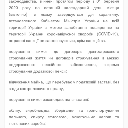
законодавства, вчинені протягом періоду з 01 березня
2020 року по останній календарний день місяця
(включно), в якому завершується дія карантину,
встановленого Кабінетом Міністрів України на всій
території України з метою запобігання поширенню на
території України коронавірусної хвороби (COVID-19),
штрафні санкції не застосовуються, крім санкцій за:
порушення вимог до договорів довгострокового
страхування життя чи договорів страхування в межах
недержавного пенсійного забезпечення, зокрема
страхування додаткової пенсії;
відчуження майна, що перебуває у податковій заставі, без
згоди контролюючого органу;
порушення вимог законодавства в частині:
обліку, виробництва, зберігання та транспортування
пального, спирту етилового, алкогольних напоїв та
тютюнових виробів;