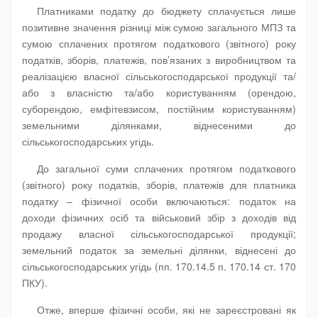
Платниками податку до бюджету сплачується лише
позитивне значення різниці між сумою загального МПЗ та
сумою сплачених протягом податкового (звітного) року
податків, зборів, платежів, пов’язаних з виробництвом та
реалізацією власної сільськогосподарської продукції та/
або з власністю та/або користуванням (орендою,
суборендою, емфітевзисом, постійним користуванням)
земельними ділянками, віднесеними до
сільськогосподарських угідь.
До загальної суми сплачених протягом податкового
(звітного) року податків, зборів, платежів для платника
податку – фізичної особи включаються: податок на
доходи фізичних осіб та військовий збір з доходів від
продажу власної сільськогосподарської продукції;
земельний податок за земельні ділянки, віднесені до
сільськогосподарських угідь (пп. 170.14.5 п. 170.14 ст. 170
ПКУ).
Отже, вперше фізичні особи, які не зареєстровані як