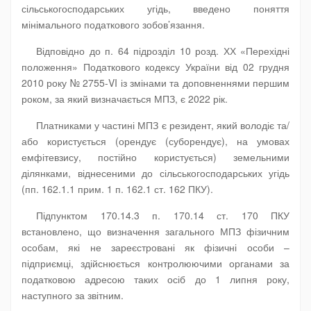
сільськогосподарських угідь, введено поняття
мінімального податкового зобов’язання.
Відповідно до п. 64 підрозділ 10 розд. ХХ «Перехідні
положення» Податкового кодексу України від 02 грудня
2010 року № 2755-VI із змінами та доповненнями першим
роком, за який визначається МПЗ, є 2022 рік.
Платниками у частині МПЗ є резидент, який володіє та/
або користується (орендує (суборендує), на умовах
емфітевзису, постійно користується) земельними
ділянками, віднесеними до сільськогосподарських угідь
(пп. 162.1.1 прим. 1 п. 162.1 ст. 162 ПКУ).
Підпунктом 170.14.3 п. 170.14 ст. 170 ПКУ
встановлено, що визначення загального МПЗ фізичним
особам, які не зареєстровані як фізичні особи –
підприємці, здійснюється контролюючими органами за
податковою адресою таких осіб до 1 липня року,
наступного за звітним.