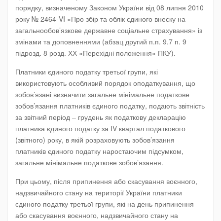
порядку, визначеному Законом України від 08 липня 2010
року № 2464-VI «Про збір та облік єдиного внеску на
загальнообов’язкове державне соціальне страхування» із
змінами та доповненнями (абзац другий п.п. 9.7 п. 9
підрозд. 8 розд. ХХ «Перехідні положення» ПКУ).
Платники єдиного податку третьої групи, які
використовують особливий порядок оподаткування, що
зобов’язані визначити загальне мінімальне податкове
зобов’язання платників єдиного податку, подають звітність
за звітний період – грудень як податкову декларацію
платника єдиного податку за IV квартал податкового
(звітного) року, в якій розраховують зобов’язання
платників єдиного податку наростаючим підсумком,
загальне мінімальне податкове зобов’язання.
При цьому, після припинення або скасування воєнного,
надзвичайного стану на території України платники
єдиного податку третьої групи, які на день припинення
або скасування воєнного, надзвичайного стану на