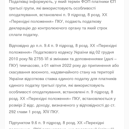
Податківці інформують, у який термін ФОП платники ЄП
третьої групи, які використовують особливості
оподаткування, встановлені п. 9 підрозд. 8 розд. ХХ
«Перехідні положення» ПКУ, подають податкову
декларацію до контролюючого органу та який строк
сплати податку.
Відповідно до п.п. 9.4 п. 9 підрозд. 8 розд. ХХ «Перехідні
положення» Податкового кодексу України від 02 грудня
2010 року № 2755-VI зі змінами та доповненнями (далі –
ПКУ) тимчасово, з 01 квітня 2022 року до припинення або
скасування воєнного, надзвичайного стану на території
України відсоткова ставка єдиного податку для платників
єдиного податку третьої групи, які використовують
особливості оподаткування, встановлені п. 9 підрозд. 8
розд. ХХ «Перехідні положення» ПКУ, встановлюється у
розмірі 2 відс. доходу, визначеного у відповідності до ст.
292 глави 1 розд. XIV ПКУ.
Підпунктом 9.6 п. 9 підрозд. 8 розд. ХХ «Перехідні
положення» ПКУ встановлено, що податковий (звітний)