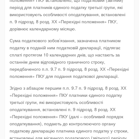
період для платників єдиного податку третьої групи, які
використовують особливості оподаткування, встановлені
п. 9 підрозд. 8 розд. ХХ «Перехідні положення» ПКУ,
дорівнює календарному місяцю.
Сума податкового зобов’язання, зазначена платником
податку в поданій ним податковій декларації, підлягає
сплаті протягом 10 календарних днів, що настають за
останнім днем відповідного граничного строку,
передбаченого п.п. 9.7 п. 9 підрозд. 8 розд. ХХ «Перехідні
положення» ПКУ для подання податкової декларації.
Згідно з абзацом першим п.п. 9.7 п. 9 підрозд. 8 розд. ХХ
«Перехідні положення» ПКУ платники єдиного податку
третьої групи, які використовують особливості
оподаткування, встановлені п. 9 підрозд. 8 розд. ХХ
«Перехідні положення» ПКУ (далі – особливий порядок
оподаткування), подають до контролюючого органу
податкову декларацію платника єдиного податку у строки,
встановлені для місячного податкового (звітного) періоду,