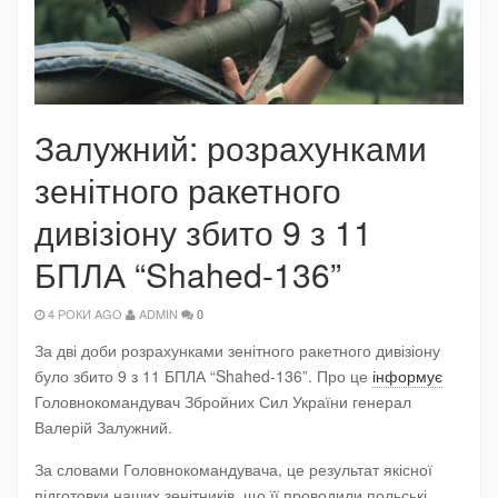
Залужний: розрахунками
зенітного ракетного
дивізіону збито 9 з 11
БПЛА “Shahed-136”
4 РОКИ AGO
ADMIN
0
За дві доби розрахунками зенітного ракетного дивізіону
було збито 9 з 11 БПЛА “Shahed-136”. Про це
інформує
Головнокомандувач Збройних Сил України генерал
Валерій Залужний.
За словами Головнокомандувача, це результат якісної
підготовки наших зенітників, що її проводили польські