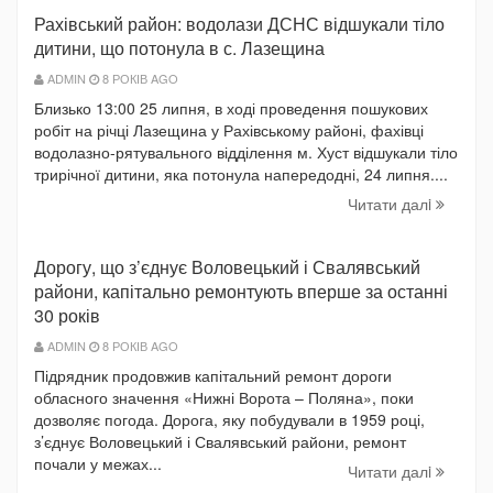
Рахівський район: водолази ДСНС відшукали тіло
дитини, що потонула в с. Лазещина
ADMIN
8 РОКІВ AGO
Близько 13:00 25 липня, в ході проведення пошукових
робіт на річці Лазещина у Рахівському районі, фахівці
водолазно-рятувального відділення м. Хуст відшукали тіло
трирічної дитини, яка потонула напередодні, 24 липня....
Читати далi
Дорогу, що з’єднує Воловецький і Свалявський
райони, капітально ремонтують вперше за останні
30 років
ADMIN
8 РОКІВ AGO
Підрядник продовжив капітальний ремонт дороги
обласного значення «Нижні Ворота – Поляна», поки
дозволяє погода. Дорога, яку побудували в 1959 році,
з’єднує Воловецький і Свалявський райони, ремонт
почали у межах...
Читати далi