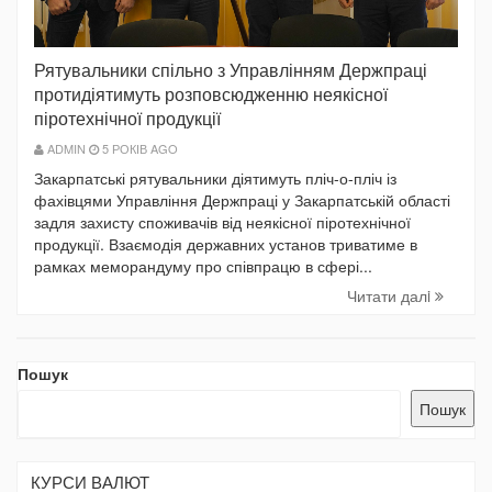
Рятувальники спільно з Управлінням Держпраці
протидіятимуть розповсюдженню неякісної
піротехнічної продукції
ADMIN
5 РОКІВ AGO
Закарпатські рятувальники діятимуть пліч-о-пліч із
фахівцями Управління Держпраці у Закарпатській області
задля захисту споживачів від неякісної піротехнічної
продукції. Взаємодія державних установ триватиме в
рамках меморандуму про співпрацю в сфері...
Читати далi
Пошук
Пошук
КУРСИ ВАЛЮТ