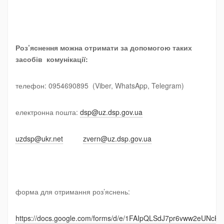
Роз
’
яснення можна отримати за допомогою таких
засобів комунікації:
телефон: 0954690895 (Viber, WhatsApp, Telegram)
електронна пошта:
dsp@uz.dsp.gov.ua
uzdsp@ukr.net
zvern@uz.dsp.gov.ua
форма для отримання роз’яснень:
https://docs.google.com/forms/d/e/1FAIpQLSdJ7pr6vww2eUN