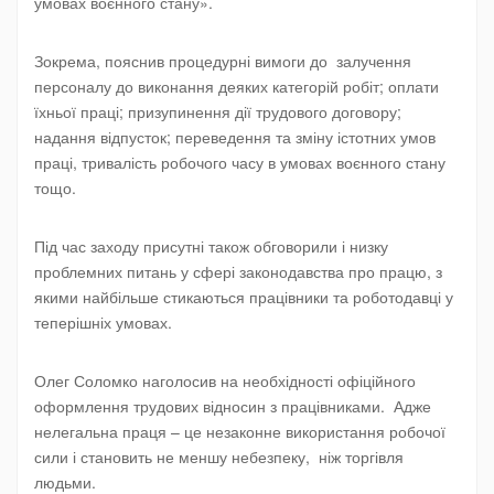
умовах воєнного стану».
Зокрема, пояснив процедурні вимоги до залучення
персоналу до виконання деяких категорій робіт; оплати
їхньої праці; призупинення дії трудового договору;
надання відпусток; переведення та зміну істотних умов
праці, тривалість робочого часу в умовах воєнного стану
тощо.
Під час заходу присутні також обговорили і низку
проблемних питань у сфері законодавства про працю, з
якими найбільше стикаються працівники та роботодавці у
теперішніх умовах.
Олег Соломко наголосив на необхідності офіційного
оформлення трудових відносин з працівниками. Адже
нелегальна праця – це незаконне використання робочої
сили і становить не меншу небезпеку, ніж торгівля
людьми.