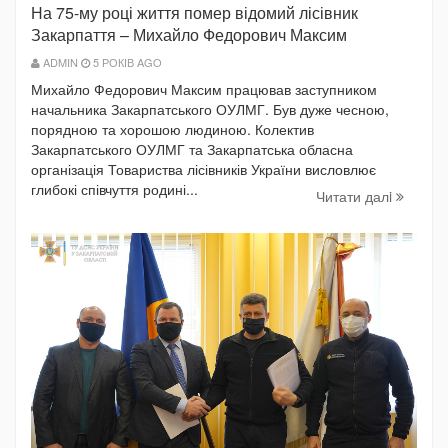
На 75-му році життя помер відомий лісівник
Закарпаття – Михайло Федорович Максим
ADMIN
5 РОКІВ AGO
Михайло Федорович Максим працював заступником
начальника Закарпатського ОУЛМГ. Був дуже чесною,
порядною та хорошою людиною. Колектив
Закарпатського ОУЛМГ та Закарпатська обласна
організація Товариства лісівників України висловлює
глибокі співчуття родині...
Читати далi