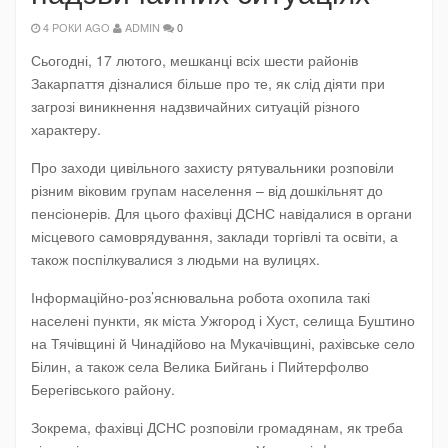
4 РОКИ AGO
ADMIN
0
Сьогодні, 17 лютого, мешканці всіх шести районів
Закарпаття дізналися більше про те, як слід діяти при
загрозі виникнення надзвичайних ситуацій різного
характеру.
Про заходи цивільного захисту рятувальники розповіли
різним віковим групам населення – від дошкільнят до
пенсіонерів. Для цього фахівці ДСНС навідалися в органи
місцевого самоврядування, заклади торгівлі та освіти, а
також поспілкувалися з людьми на вулицях.
Інформаційно-роз’яснювальна робота охопила такі
населені пункти, як міста Ужгород і Хуст, селища Буштино
на Тячівщині й Чинадійово на Мукачівщині, рахівське село
Білин, а також села Велика Бийгань і Пийтерфолво
Берегівського району.
Зокрема, фахівці ДСНС розповіли громадянам, як треба