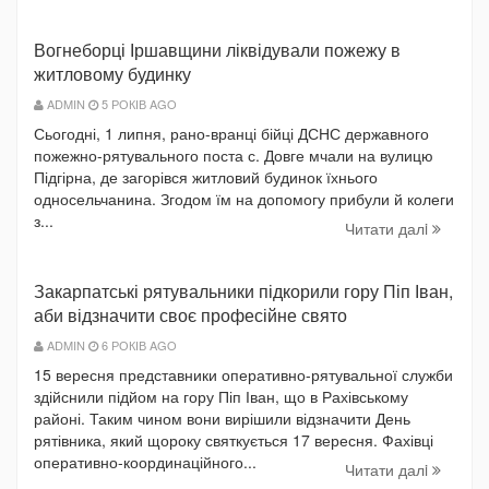
Вогнеборці Іршавщини ліквідували пожежу в
житловому будинку
ADMIN
5 РОКІВ AGO
Сьогодні, 1 липня, рано-вранці бійці ДСНС державного
пожежно-рятувального поста с. Довге мчали на вулицю
Підгірна, де загорівся житловий будинок їхнього
односельчанина. Згодом їм на допомогу прибули й колеги
з...
Читати далi
Закарпатські рятувальники підкорили гору Піп Іван,
аби відзначити своє професійне свято
ADMIN
6 РОКІВ AGO
15 вересня представники оперативно-рятувальної служби
здійснили підйом на гору Піп Іван, що в Рахівському
районі. Таким чином вони вирішили відзначити День
рятівника, який щороку святкується 17 вересня. Фахівці
оперативно-координаційного...
Читати далi