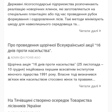
Державні лісогосподарські підприємства розпочинають
реалізацію новорічних ялинок, які заготовляються на
спеціальних плантаціях або під час проведення рубок
формування і оздоровлення лісів. Такі методи мінімізують
шкоду для навколишнього середовища та...
Читати далi
Про проведення щорічної Всеукраїнської акції “16
днів проти насильства”.
ADMIN
6 РОКІВ AGO
Щорічна акція “16 днів проти насильства” (25 листопада –
10 грудня) ініційована першим всесвітнім інститутом
жіночого лідерства 1991 року. Власне тоді визначився
зв’язок між насильством стосовно жінок та правами...
Читати далi
На Тячівщині створено осередок Товариства
лісівників України