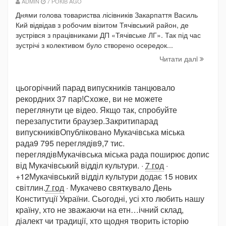
ADMIN
7 РОКІВ AGO
Днями голова товариства лісівників Закарпаття Василь
Кий відвідав з робочим візитом Тячівський район, де
зустрівся з працівниками ДП «Тячівське ЛГ». Так під час
зустрічі з колективом було створено осередок...
Читати далi
цьогорічний парад випускників танцювало
рекордних 37 пар!Схоже, ви не можете
переглянути це відео. Якщо так, спробуйте
перезапустити браузер.Закритипарад
випускниківОпубліковано Мукачівська міська
рада9 795 переглядів
9,7 тис.
переглядівМукачівська міська рада поширює допис
від Мукачівський відділ культури. ·
7 год
·
+12Мукачівський відділ культури додає 15 нових
світлин.
7 год
· Мукачево святкувало День
Конституції України. Сьогодні, усі хто любить нашу
країну, хто не зважаючи на етн…ічний склад,
діалект чи традиції, хто щодня творить історію