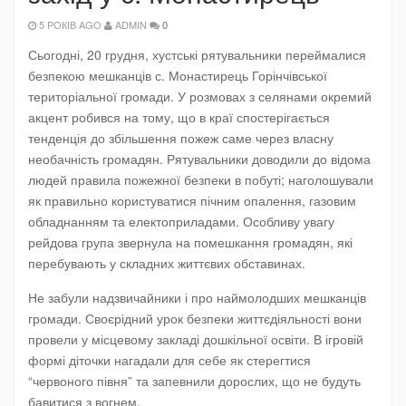
5 РОКІВ AGO
ADMIN
0
Сьогодні, 20 грудня, хустські рятувальники переймалися
безпекою мешканців с. Монастирець Горінчівської
територіальної громади. У розмовах з селянами окремий
акцент робився на тому, що в краї спостерігається
тенденція до збільшення пожеж саме через власну
необачність громадян. Рятувальники доводили до відома
людей правила пожежної безпеки в побуті; наголошували
як правильно користуватися пічним опалення, газовим
обладнанням та електоприладами. Особливу увагу
рейдова група звернула на помешкання громадян, які
перебувають у складних життєвих обставинах.
Не забули надзвичайники і про наймолодших мешканців
громади. Своєрідний урок безпеки життєдіяльності вони
провели у місцевому закладі дошкільної освіти. В ігровій
формі діточки нагадали для себе як стерегтися
“червоного півня” та запевнили дорослих, що не будуть
бавитися з вогнем.