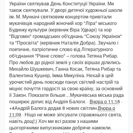
України святкував День Конституції України. Ми
також святкували. У дворі дитячої художньої школи
ім. М. Мункачі святковим концертом привітали
мукачівців народний жіночий хор "Ліра" міського
Будинку культури (керівник Віра Удварі) та хор
"Відгомін" громадських об'єднань "Союзу Українок"
та "Просвіта" (керівник Наталія Добра). Звучало і
поетичне, патріотичне слово від Літературного
об'єднання "Рівне слово" – голова Тетяна Рибар.
Про любов до рідної землі у своїх віршах ділились
Михайло Шушкевич, Ганна Косак, Тетяна Рибар та
Валентина Кушнір, Імма Микуліна. Нехай в цей
урочистий день повсюди панує світлий настрій та
міцніє почуття гордості за свою країну, за основний
її Закон. Показати більше…Мукачівська міська рада
поширює допис від Андрія Балоги. ·
Вчора о 11:18
·
+4Андрій Балога додав 8 нових світлин.
Вчора о
11:09
· Ніщо не може зіпсувати справжнього свята,
навіть дощ!;) Хоч ми всі разом з нашими
цьогорічними випускниками добряче намокли.