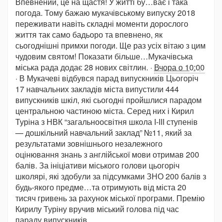
Впевнений, це на щастя! У житті бу…ває і така
погода. Тому бажаю мукачівському випуску 2018
переживати навіть складні моменти дорослого
життя так само бадьоро та впевнено, як
сьогоднішні примхи погоди. Ще раз усіх вітаю з цим
чудовим святом! Показати більше…Мукачівська
міська рада додає 28 нових світлин. ·
Вчора о 10:00
· В Мукачеві відбувся парад випускників Цьогоріч
17 навчальних закладів міста випустили 444
випускників шкіл, які сьогодні пройшлися парадом
центральною частиною міста. Серед них і Кирил
Туріна з НВК “загальноосвітня школа І-ІІІ ступенів
— дошкільний навчальний заклад” №11, який за
результатами зовнішнього незалежного
оцінювання знань з англійської мови отримав 200
балів. За ініціативи міського голови цьогоріч
школярі, які здобули за підсумками ЗНО 200 балів з
будь-якого предме…та отримують від міста 20
тисяч гривень за рахунок міської програми. Премію
Кирилу Туріну вручив міський голова під час
параду випускників.