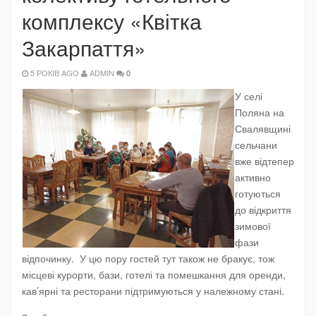
комплексу «Квітка
Закарпаття»
5 РОКІВ AGO
ADMIN
0
У селі
Поляна на
Свалявщині
сельчани
вже відтепер
активно
готуються
до відкриття
зимової
фази
відпочинку. У цю пору гостей тут також не бракує, тож
місцеві курорти, бази, готелі та помешкання для оренди,
кав’ярні та ресторани підтримуються у належному стані.