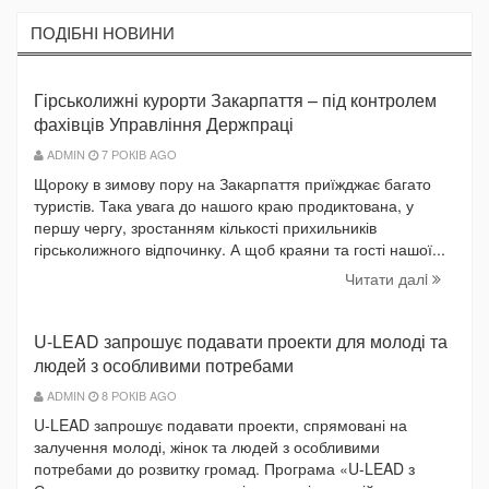
ПОДIБНI НОВИНИ
Гірськолижні курорти Закарпаття – під контролем
фахівців Управління Держпраці
ADMIN
7 РОКІВ AGO
Щороку в зимову пору на Закарпаття приїжджає багато
туристів. Така увага до нашого краю продиктована, у
першу чергу, зростанням кількості прихильників
гірськолижного відпочинку. А щоб краяни та гості нашої...
Читати далi
U-LEAD запрошує подавати проекти для молоді та
людей з особливими потребами
ADMIN
8 РОКІВ AGO
U-LEAD запрошує подавати проекти, спрямовані на
залучення молоді, жінок та людей з особливими
потребами до розвитку громад. Програма «U-LEAD з