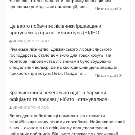
Європою» готова надавати підтримку інноваційним
проектам громадських організацій, які...
Читати далi
Це варто побачити: лісівники Іршавщини
врятували та прихистили козуль (ВІДЕО)
ADMIN
8 РОКІВ AGO
Річанське лісництво, Довжанського лісомислиського
господарства, стало домівкою для трьох козуль. На
території підприємства лісівниками було збудовано
спеціальний вольєр, де на сьогоднішній день знайшли
прихисток три козулі. Петя, Найда та...
Читати далi
Кравчині шили нелегально одяг, а бармени,
офіціанти та продавці нібито «стажувалися»
ADMIN
8 РОКІВ AGO
Винахідливі роботодавці намагаються отримати
якнайбільшу вигоду різними способами. Найпоширеніший
з них – економія на офіційному працевлаштуванні
найманих робітників. Від цього страждає як державний