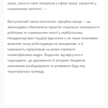
праці, захист своїх інтересів у сфері праці, гарантій у
соціальному захисті». –
Виступаючий також наголосив: офіційна праця – це
законодавчо-обумовлена гарантія соціальної захищеності
робітника та отриманням пенсії у майбутньому.
Незадекларовані трудові відносини є не лише можливим
важелем тиску роботодавців на працівників, а й
наражають підприємців на ризик отримати
некваліфіковані кадри. Водночас від відсутності
надходжень до державного й місцевих бюджетів
неможливо розбудовувати та розвивати будь-яку
територіальну громаду.