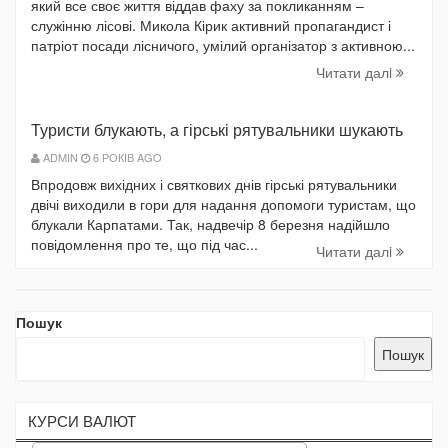
який все своє життя віддав фаху за покликанням –
служінню лісові. Микола Кірик активний пропагандист і
патріот посади лісничого, умілий організатор з активною...
Читати далi
Туристи блукають, а гірські рятувальники шукають
ADMIN
6 РОКІВ AGO
Впродовж вихідних і святкових днів гірські рятувальники
двічі виходили в гори для надання допомоги туристам, що
блукали Карпатами. Так, надвечір 8 березня надійшло
повідомлення про те, що під час...
Читати далi
Пошук
Пошук
КУРСИ ВАЛЮТ