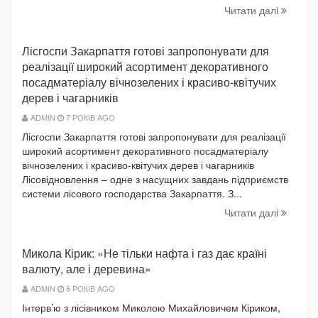
Читати далi
Лісгоспи Закарпаття готові запропонувати для
реалізації широкий асортимент декоративного
посадматеріалу вічнозелених і красиво-квітучих
дерев і чагарників
ADMIN
7 РОКІВ AGO
Лісгоспи Закарпаття готові запропонувати для реалізації
широкий асортимент декоративного посадматеріалу
вічнозелених і красиво-квітучих дерев і чагарників
Лісовідновлення – одне з насущних завдань підприємств
системи лісового господарства Закарпаття. З...
Читати далi
Микола Кірик: «Не тільки нафта і газ дає країні
валюту, але і деревина»
ADMIN
6 РОКІВ AGO
Інтерв’ю з лісівником Миколою Михайловичем Кіриком,