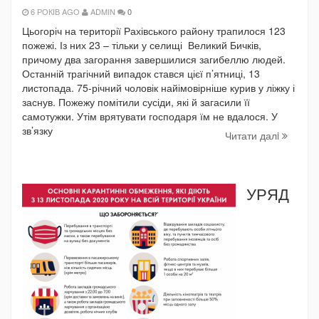
6 РОКІВ AGO
ADMIN
0
Цьогоріч на території Рахівського району трапилося 123
пожежі. Із них 23 – тільки у селищі Великий Бичків,
причому два загорання завершилися загибеллю людей.
Останній трагічний випадок стався цієї п’ятниці, 13
листопада. 75-річний чоловік найімовірніше курив у ліжку і
заснув. Пожежу помітили сусіди, які й загасили її
самотужки. Утім врятувати господаря їм не вдалося. У
зв’язку
Читати далi
УРЯД