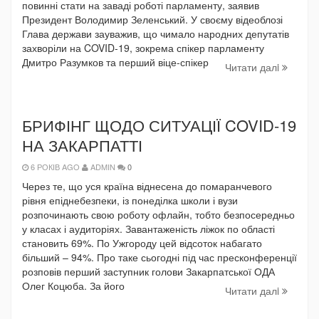
повинні стати на заваді роботі парламенту, заявив
Президент Володимир Зеленський. У своєму відеоблозі
Глава держави зауважив, що чимало народних депутатів
захворіли на COVID-19, зокрема спікер парламенту
Дмитро Разумков та перший віце-спікер
Читати далi
БРИФІНГ ЩОДО СИТУАЦІЇ COVID-19
НА ЗАКАРПАТТІ
6 РОКІВ AGO
ADMIN
0
Через те, що уся країна віднесена до помаранчевого
рівня епіднебезпеки, із понеділка школи і вузи
розпочинають свою роботу офлайн, тобто безпосередньо
у класах і аудиторіях. Завантаженість ліжок по області
становить 69%. По Ужгороду цей відсоток набагато
більший – 94%. Про таке сьогодні під час пресконференції
розповів перший заступник голови Закарпатської ОДА
Олег Коцюба. За його
Читати далi