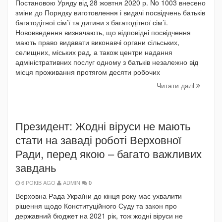
Постановою Уряду від 28 жовтня 2020 р. No 1003 внесено
зміни до Порядку виготовлення і видачі посвідчень батьків
багатодітної сім’ї та дитини з багатодітної сім’ї.
Нововведення визначають, що відповідні посвідчення
мають право видавати виконавчі органи сільських,
селищних, міських рад, а також центри надання
адміністративних послуг одному з батьків незалежно від
місця проживання протягом десяти робочих
Читати далi
Президент: Жодні віруси не мають
стати на заваді роботі Верховної
Ради, перед якою – багато важливих
завдань
6 РОКІВ AGO
ADMIN
0
Верховна Рада України до кінця року має ухвалити
рішення щодо Конституційного Суду та закон про
державний бюджет на 2021 рік, тож жодні віруси не