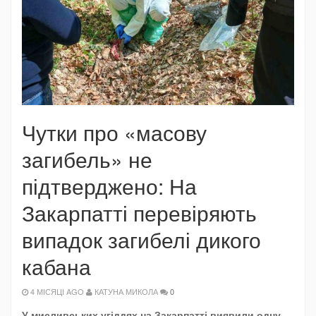
Чутки про «масову
загибель» не
підтверджено: На
Закарпатті перевіряють
випадок загибелі дикого
кабана
4 МІСЯЦІ AGO
КАТУНА МИКОЛА
0
У мисливських угіддях на Закарпатті виявили одну