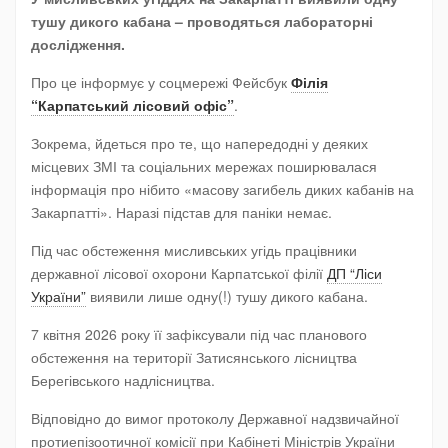
тушу дикого кабана – проводяться лабораторні
дослідження.
Про це інформує у соцмережі Фейсбук
Філія
“Карпатський лісовий офіс”
.
Зокрема, йдеться про те, що напередодні у деяких
місцевих ЗМІ та соціальних мережах поширювалася
інформація про нібито «масову загибель диких кабанів на
Закарпатті». Наразі підстав для паніки немає.
Під час обстеження мисливських угідь працівники
державної лісової охорони Карпатської філії
ДП “Ліси
України”
виявили лише одну(!) тушу дикого кабана.
7 квітня 2026 року її зафіксували під час планового
обстеження на території Затисянського лісництва
Берегівського надлісництва.
Відповідно до вимог протоколу Державної надзвичайної
протиепізоотичної комісії при Кабінеті Міністрів України