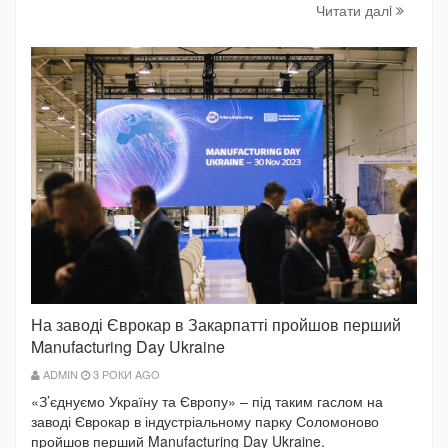
Читати далi
На заводі Єврокар в Закарпатті пройшов перший
Manufacturing Day Ukraine
ADMIN
3 РОКИ AGO
«З’єднуємо Україну та Європу» – під таким гаслом на
заводі Єврокар в індустріальному парку Соломоново
пройшов перший Manufacturing Day Ukraine.