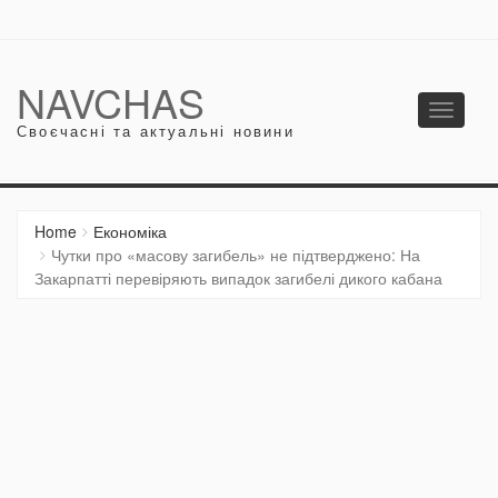
NAVCHAS
Toggle
Своєчасні та актуальні новини
navigati
Home
Економіка
Чутки про «масову загибель» не підтверджено: На
Закарпатті перевіряють випадок загибелі дикого кабана