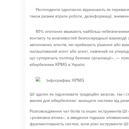
Респонденти одночасно відзначають як переваги, 
також ризики втрати роботи, дезінформації, зниженн
85% опитаних вважають найбільш небезпечними р
контакту та можливостей безпосередньої взаємодії
автономних агентів, які приймають рішення або вза
налаштований агент або агент, навчений на уперед
що суперечать політиці безпеки організації», — поя
кібербезпеки KPMG в Україні.
ШІ здатен як підсилювати традиційні загрози, так і 
виклик для кібербезпеки: захищати системи від ризи
Розповсюдження чат-ботів та інших інструментів ШІ
«розмовна втома», а введення підказок зловмисника
фрагментованість систем, коли різні інструменти ШІ