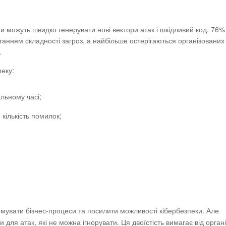
ни можуть швидко генерувати нові вектори атак і шкідливий код. 76%
танням складності загроз, а найбільше остерігаються організованих
.
еку:
льному часі;
кількість помилок;
увати бізнес-процеси та посилити можливості кібербезпеки. Але
 для атак, які не можна ігнорувати. Ця двоїстість вимагає від органі