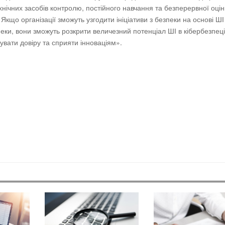
хнічних засобів контролю, постійного навчання та безперервної оцін
кщо організації зможуть узгодити ініціативи з безпеки на основі ШІ
пеки, вони зможуть розкрити величезний потенціал ШІ в кібербезпеці
вати довіру та сприяти інноваціям».