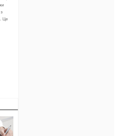
ки
 з
. Це