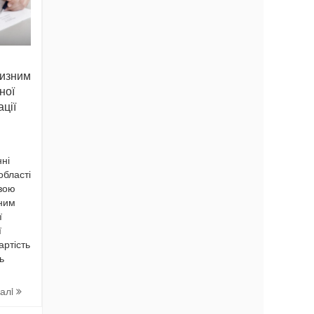
цизним
ної
ації
ні
області
зою
ним
ї
ї
артість
ь
далi