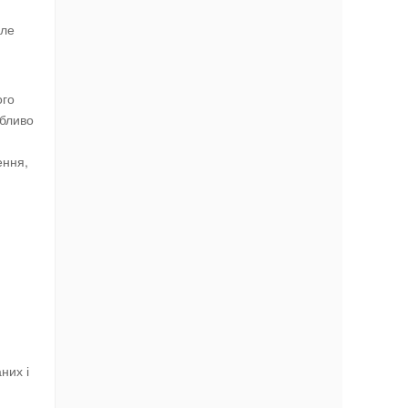
але
ого
обливо
ення,
й
них і