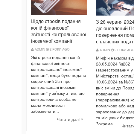
Щодо строків подання
З 28 червня 2024
копій фінансової
діє оновлений П
звітності контрольованої
повернення пом
іноземної компанії
сплачених подат
ADMIN
2 РОКИ AGO
ADMIN
2 РОКИ AG
Які строки подання копій
Мінфін наказом від
фінансової звітності
28.05.2024 №262
контрольованої іноземної
(зареєстрованим у
компанії, якщо було подано
Міністерстві юстиці
скорочений Звіт про
10.06.2024 за №86
контрольовані іноземні
вніс зміни до Поря
компанії у зв’язку з тим, що
повернення
контролююча особа не
(перерахування) ко
мала можливості
помилково або над
забезпечити...
зарахованих до де
та місцевих бюджет
Читати далi
Зокрема...
Читат