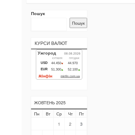
Пошук
Пошук
КУРСИ ВАЛЮТ
ЖОВТЕНЬ 2025
Пн
Вт
Ср
Чт
Пт
Сб
Нд
1
2
3
4
5