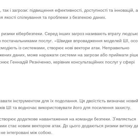
так і загрози: підвищення ефективності, доступності та інновацій, 
я якості спілкування та проблеми з безпекою даних.
изики кібербезпеки. Серед інших загроз називають втрату людськ
 з постачальниками послуг. «Швидке впровадження моделей ШІ, ос
ємодіють із системами, створює нові вектори атак. Неправильно
жених даних, може наражати системи на загрози або приймати ріш
снює Геннадій Резніченко, керівник консультаційних послуг у сфері
ставати інструментом для їх подолання. Ця двоїстість визначає нови
ків ШІ та водночас використовувати його для посилення захисту.
 створює додаткове навантаження на команди безпеки. З’являється
ми стає новим вектором атак. До цього додаються ризики витоку да
 не інтегровані між собою.