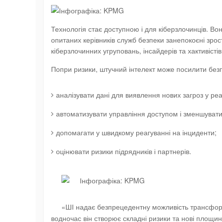
Технологія стає доступною і для кіберзлочинців. Во
опитаних керівників служб безпеки занепокоєні зрос
кіберзлочинних угруповань, інсайдерів та хактивістів
Попри ризики, штучний інтелект може посилити безп
аналізувати дані для виявлення нових загроз у реа
автоматизувати управління доступом і зменшувати 
допомагати у швидкому реагуванні на інциденти;
оцінювати ризики підрядників і партнерів.
«ШІ надає безпрецедентну можливість трансформ
водночас він створює складні ризики та нові площини