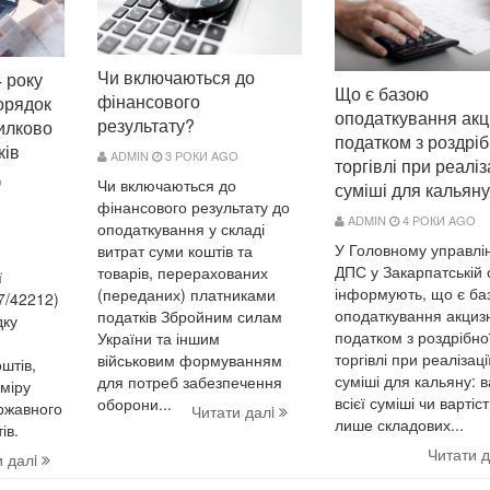
Чи включаються до
 року
Що є базою
фінансового
орядок
оподаткування ак
результату?
илково
податком з роздріб
ків
ADMIN
3 РОКИ AGO
торгівлі при реаліз
O
Чи включаються до
суміші для кальяну
фінансового результату до
ADMIN
4 РОКИ AGO
оподаткування у складі
У Головному управлін
витрат суми коштів та
ДПС у Закарпатській 
товарів, перерахованих
ї
інформують, що є ба
(переданих) платниками
7/42212)
оподаткування акциз
податків Збройним силам
дку
податком з роздрібно
України та іншим
торгівлі при реалізаці
військовим формуванням
штів,
суміші для кальяну: в
для потреб забезпечення
міру
всієї суміші чи вартіст
оборони...
ржавного
Читати далi
лише складових...
ів.
Читати 
и далi