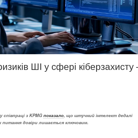
ризиків ШІ у сфері кіберзахисту
у співпраці з KPMG
показало
, що штучний інтелект дедалі
ак питання довіри лишається ключовим.