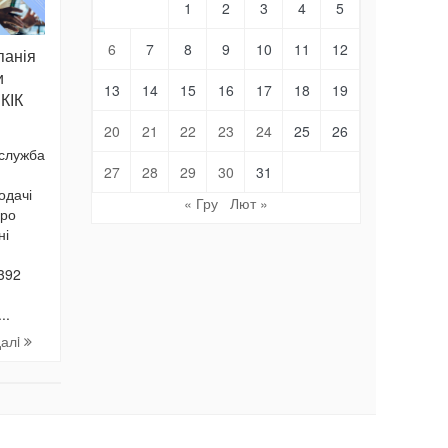
1
2
3
4
5
6
7
8
9
10
11
12
панія
и
13
14
15
16
17
18
19
 КІК
20
21
22
23
24
25
26
 служба
27
28
29
30
31
одачі
« Гру
Лют »
про
ні
 392
..
далi