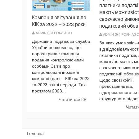
платники податків
мають можливіст
Кампанія звітування по
своєчасно викона
КІК за 2022 – 2023 роки
податковий обов
ADMIN
3 РОКИ AGO
ADMIN
4 РОКИ AG
Державна податкова служба
За яких умов звіль
України повідомляє, що
від відповідальност
наразі триває кампанія
платники податків, 
подання контролюючими
мають/не мають мо
особами Звітів про
своєчасно виконати
контрольовані іноземні
податковий обов’язо
компанії (далі – КІК) за 2022
щодо своєї філії,
та 2023 звітні періоди. Так,
представництва,
протягом 2023...
відокремленого чи 
структурного підрозд
Читати далi
Читат
Головна