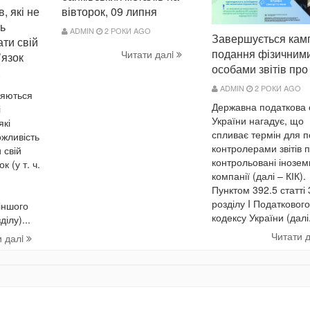
, які не
вівторок, 09 липня
ь
ADMIN
2 РОКИ AGO
Завершується кам
ти свій
подання фізичним
Читати далi
’язок
особами звітів про
O
ADMIN
2 РОКИ AGO
няються
Державна податкова
і
України нагадує, що
які
спливає термін для п
жливість
контролерами звітів 
 свій
контрольовані інозем
к (у т. ч.
компанії (далі – КІК).
Пунктом 392.5 статті
розділу I Податкового
іншого
кодексу України (далі.
ілу)...
Читати 
и далi