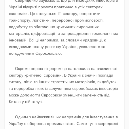
Україні відкриті проєкти практично в усіх секторах
економіки. Це стосується ІТ-сектору, енергетики,
транспорту, логістики, переробної промисловості,
видобутку та збагачення критичних сировинних
матеріалів, цифровізації та запровадження технологічних
інновацій. Всі ці напрямки, за словами урядовиці, є
складовими плану розвитку України, ухваленого за
погодженням Єврокомісією.
Окремо перша віцепрем’єр наголосила на важливості
сектору критичної сировини. В Україні є значні поклади
титану, літію та інших стратегічних матеріалів, видобуток
та переробка яких із залученням європейських інвесторів
може допомогти Євросоюзу зменшити залежність від
Китаю у цій галузі.
Одним з найважливіших напрямків для інвестування в
Україну є оборонна промисловість. Саме тут зосереджені