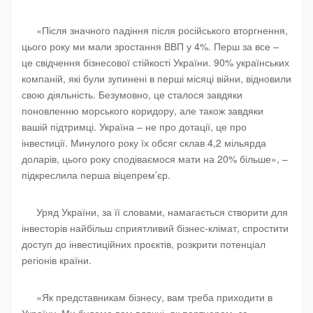
«Після значного падіння після російського вторгнення,
цього року ми мали зростання ВВП у 4%. Перш за все –
це свідчення бізнесової стійкості України. 90% українських
компаній, які були зупинені в перші місяці війни, відновили
свою діяльність. Безумовно, це сталося завдяки
поновленню морського коридору, але також завдяки
вашій підтримці. Україна – не про дотації, це про
інвестиції. Минулого року їх обсяг склав 4,2 мільярда
доларів, цього року сподіваємося мати на 20% більше», –
підкреслила перша віцепрем’єр.
Уряд України, за її словами, намагається створити для
інвесторів найбільш сприятливий бізнес-клімат, спростити
доступ до інвестиційних проєктів, розкрити потенціал
регіонів країни.
«Як представникам бізнесу, вам треба приходити в
Україну. Ми будемо вам вдячні, як партнерам, за