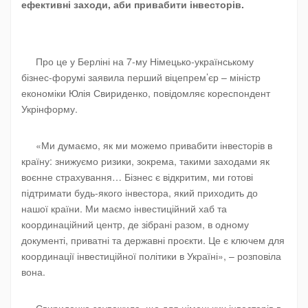
ефективні заходи, аби привабити інвесторів.
Про це у Берліні на 7-му Німецько-українському
бізнес-форумі заявила перший віцепрем’єр – міністр
економіки Юлія Свириденко, повідомляє кореспондент
Укрінформу.
«Ми думаємо, як ми можемо привабити інвесторів в
країну: знижуємо ризики, зокрема, такими заходами як
воєнне страхування… Бізнес є відкритим, ми готові
підтримати будь-якого інвестора, який приходить до
нашої країни. Ми маємо інвестиційний хаб та
координаційний центр, де зібрані разом, в одному
документі, приватні та державні проєкти. Це є ключем для
координації інвестиційної політики в Україні», – розповіла
вона.
Свириденко зауважила, що для німецьких інвесторів в