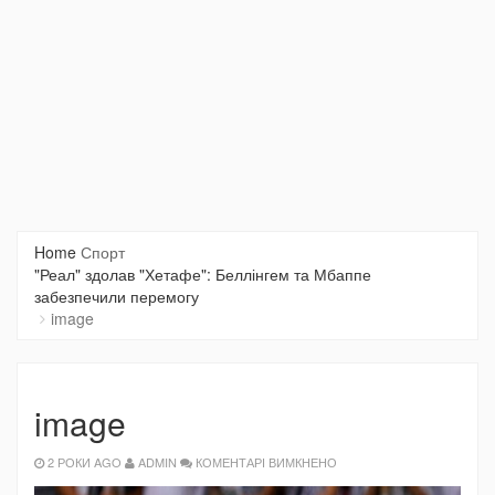
Home
Спорт
"Реал" здолав "Хетафе": Беллінгем та Мбаппе
забезпечили перемогу
image
image
ДО
2 РОКИ AGO
ADMIN
КОМЕНТАРІ ВИМКНЕНО
IMAGE