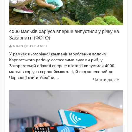
4000 мальків харіуса вперше випустили у річку на
Закарпатті (ФОТО)
ADMIN
2 РОКИ AGO
У рамках цьогорічної кампанії зариблення водойм
Карпатського регіону лососевими видами риб, у
Закарпатській області вперше в історії випустили 4000
мальків харіуса європейського. Цей вид занесений до
Червоної книги України,...
Читати далi