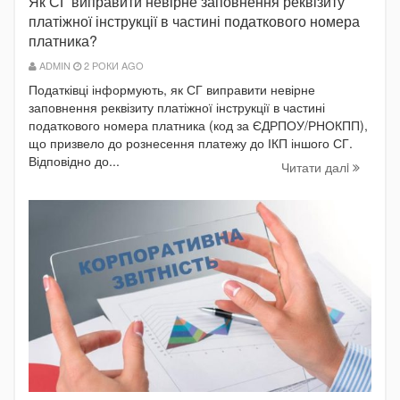
Як СГ виправити невірне заповнення реквізиту
платіжної інструкції в частині податкового номера
платника?
ADMIN
2 РОКИ AGO
Податківці інформують, як СГ виправити невірне
заповнення реквізиту платіжної інструкції в частині
податкового номера платника (код за ЄДРПОУ/РНОКПП),
що призвело до рознесення платежу до ІКП іншого СГ.
Відповідно до...
Читати далi