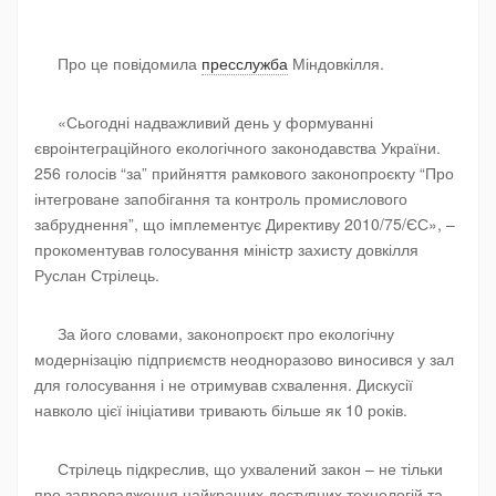
Про це повідомила
пресслужба
Міндовкілля.
«Сьогодні надважливий день у формуванні
євроінтеграційного екологічного законодавства України.
256 голосів “за” прийняття рамкового законопроєкту “Про
інтегроване запобігання та контроль промислового
забруднення”, що імплементує Директиву 2010/75/ЄС», –
прокоментував голосування міністр захисту довкілля
Руслан Стрілець.
За його словами, законопроєкт про екологічну
модернізацію підприємств неодноразово виносився у зал
для голосування і не отримував схвалення. Дискусії
навколо цієї ініціативи тривають більше як 10 років.
Стрілець підкреслив, що ухвалений закон – не тільки
про запровадження найкращих доступних технологій та