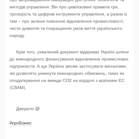
методів управління. Він про цивілізовані правила гри,
прозорість та цифрові інструменти управління, а разом із
тим – про зелене повоєнне відновлення промисловості,
чисте довкілля та покращення умов життя українського
народу.
Крім того, ухвалений документ відкриває Україні шляхи
до міжнародного фінансування відновлення промислових
підприємств. А ще Україна зможе застосувати механізми,
які дозволять уникнути міжнародних обмежень, таких як
оподаткування на викиди СО
2
на кордоні з країнами ЄС
(СВАМ).
Джерело @
АгроБізнес