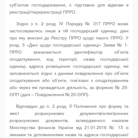
суб’єктом господарювання, є підставою для відмови в
реєстрації/перереєстрації ПРРО.
Згідно з п. 2 розд. IV Порядку № 317 ПРРО може
застосовуватись лише в тій господарській одиниці, дані
про яку внесені до Реєстру ПРРО щодо такого ПРРО. У
розд. 3 «Дані щодо господарської одиниці» Заяви № 1-
ПРРО зазначаються: ідентифікатор об’єкта
оподаткування, код території, назва господарської
одиниці, адреса розміщення господарської одиниці, які
заповнюються згідно з даними повідомлення про об’єкти
оподаткування або об’єкти, пов’язані з оподаткуванням
або через які провадиться діяльність, за формою № 20-
ОПП (далі – Повідомлення № 20-ОПП).
Відповідно до п. 2 розд. II Положення про форму та
зміст розрахункових документів/електронних
розрахункових документів, затвердженого наказом
Міністерства фінансів України від 21.01.2016 № 13 із
змінами та доповненнями назва та адреса господарської