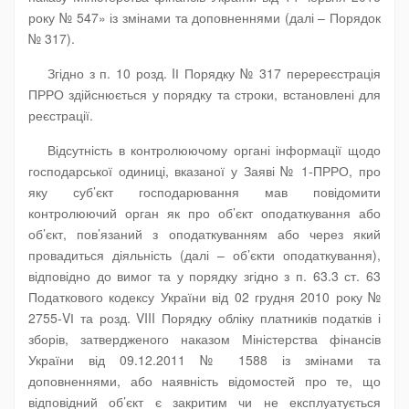
року № 547» із змінами та доповненнями (далі – Порядок
№ 317).
Згідно з п. 10 розд. IІ Порядку № 317 перереєстрація
ПРРО здійснюється у порядку та строки, встановлені для
реєстрації.
Відсутність в контролюючому органі інформації щодо
господарської одиниці, вказаної у Заяві № 1-ПРРО, про
яку суб’єкт господарювання мав повідомити
контролюючий орган як про об’єкт оподаткування або
об’єкт, пов’язаний з оподаткуванням або через який
провадиться діяльність (далі – об’єкти оподаткування),
відповідно до вимог та у порядку згідно з п. 63.3 ст. 63
Податкового кодексу України від 02 грудня 2010 року №
2755-VІ та розд. VIII Порядку обліку платників податків і
зборів, затвердженого наказом Міністерства фінансів
України від 09.12.2011 № 1588 із змінами та
доповненнями, або наявність відомостей про те, що
відповідний об’єкт є закритим чи не експлуатується