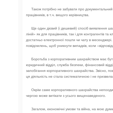
Також потрібно не забувати про документальний к
працівників, в т.ч. вищого керівництва.
Ще один дієвий (і дешевий) спосіб виявлення ша
ліній» як для працівників, так і для контрагентів та
достатньо електронної пошти чи чату в месенджері. 
повідомлень, щоб уникнути випадків, коли «відповід
Боротьба з корпоративним шахрайством має бути 
юридичний відділ, служба безпеки, фінансовий відді
запобігання корпоративного шахрайства. Звісно, пов
ця діяльність не стала систематичною і не призвела
Окрім саме корпоративного шахрайства непооди
чергою може витікати з усього вищенаведеного.
Загалом, економічні умови та війна, на мою дум