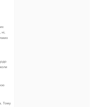
чих
 ні,
таких
щодо
 коли
оєю
а. Тому