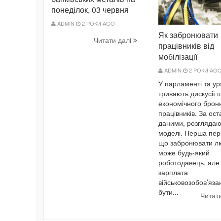
понеділок, 03 червня
ADMIN
2 РОКИ AGO
Як забронювати
Читати далi
працівників від
мобілізації
ADMIN
2 РОКИ AG
У парламенті та ур
тривають дискусії 
економічного бро
працівників. За ос
даними, розглядаю
моделі. Перша пер
що забронювати л
може будь-який
роботодавець, але
зарплата
військовозобов’яза
бути...
Читат