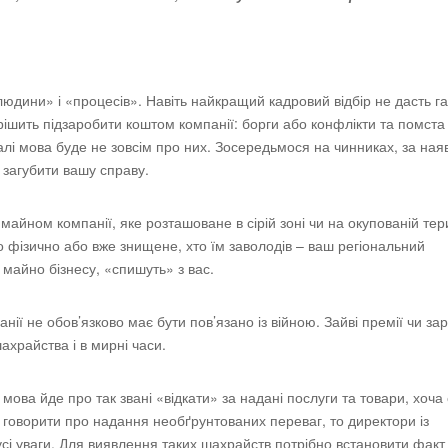
юдини» і «процесів». Навіть найкращий кадровий відбір не дасть га
рішить підзаробити коштом компанії: борги або конфлікти та помста
алі мова буде не зовсім про них. Зосередьмося на чинниках, за ная
 загубити вашу справу.
айном компанії, яке розташоване в сірій зоні чи на окупованій тери
о фізично або вже знищене, хто їм заволодів – ваш регіональний
 майно бізнесу, «спишуть» з вас.
ії не обов’язково має бути пов’язано із війною. Зайві премії чи за
ахрайства і в мирні часи.
мова йде про так звані «відкати» за надані послуги та товари, хоча 
о говорити про надання необґрунтованих переваг, то директори із
кусі уваги. Для виявлення таких шахрайств потрібно встановити факт