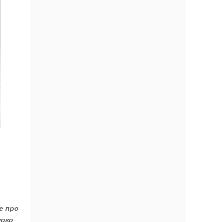
е про
ного