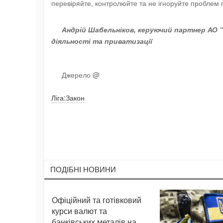
перевіряйте, контролюйте та не ігноруйте проблем п
Андрій Шабельніков, керуючий партнер АО “
діяльності та приватизації
Джерело @
Ліга:Закон
ПОДIБНI НОВИНИ
Офіційний та готівковий
курси валют та
банківських металів на