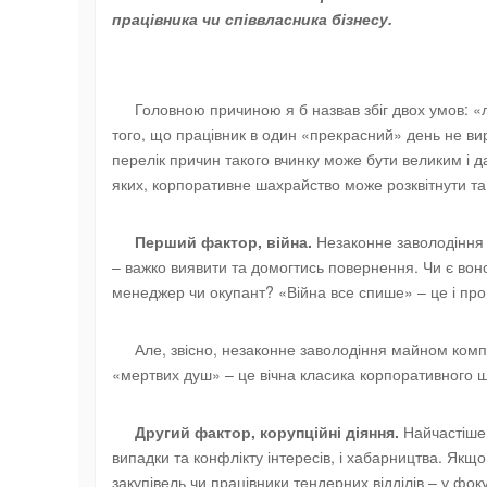
працівника чи співвласника бізнесу.
Головною причиною я б назвав збіг двох умов: «л
того, що працівник в один «прекрасний» день не ви
перелік причин такого вчинку може бути великим і д
яких, корпоративне шахрайство може розквітнути та
Перший фактор, війна.
Незаконне заволодіння м
– важко виявити та домогтись повернення. Чи є вон
менеджер чи окупант? «Війна все спише» – це і про
Але, звісно, незаконне заволодіння майном компан
«мертвих душ» – це вічна класика корпоративного ш
Другий фактор, корупційні діяння.
Найчастіше 
випадки та конфлікту інтересів, і хабарництва. Якщ
закупівель чи працівники тендерних відділів – у фо