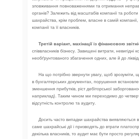
зловживання повноваженнями та отримання неправом
органів? Залежить від масштабів компанії та робот
шахрайства, крім проблем, власне в самій компанії,
компанії та її власників.
Третій варіант, махінації із фінансовою звітн
співвласників бізнесу. Завищені витрати, невигідні 
необґрунтованого збагачення одних, але й до ліквіда
На що потрібно звернути увагу, щоб зрозуміти, 
в бухгалтерських документах, порушення встановлени
зменшення прибутків, ріст дебіторської заборгованості
наприклад). Таким чином ми переходимо до четверто
відсутність контролю та аудиту.
Досить часто випадки шахрайства виявляються вже 
саме шахрайські дії і призводять до втрати платоспр
декілька власників, то аудит має бути просто регуля