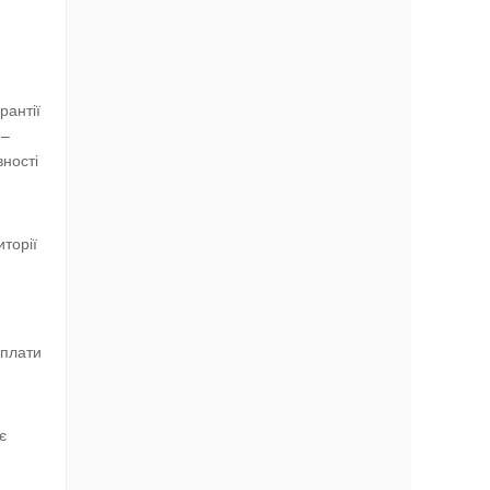
рантії
 –
вності
торії
рплати
є