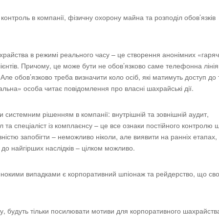
онтроль в компанії, фізичну охорону майна та розподіл обов’язків
храйства в режимі реального часу – це створення анонімних «гаря
 клієнтів. Причому, це може бути не обов’язково саме телефонна лінія,
Але обов’язково треба визначити коло осіб, які матимуть доступ до 
альна» особа читає повідомлення про власні шахрайські дії.
системним рішенням в компанії: внутрішній та зовнішній аудит,
л та спеціаліст із комплаєнсу – це все ознаки постійного контролю 
ністю запобігти – неможливо ніколи, але виявити на ранніх етапах,
 до найгірших наслідків – цілком можливо.
нокими випадками є корпоративний шпіонаж та рейдерство, що св
ку, будуть тільки посилювати мотиви для корпоративного шахрайств