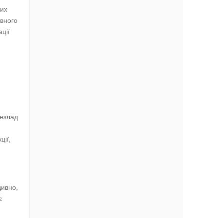
них
ивного
ції
безлад
ції,
дивно,
є