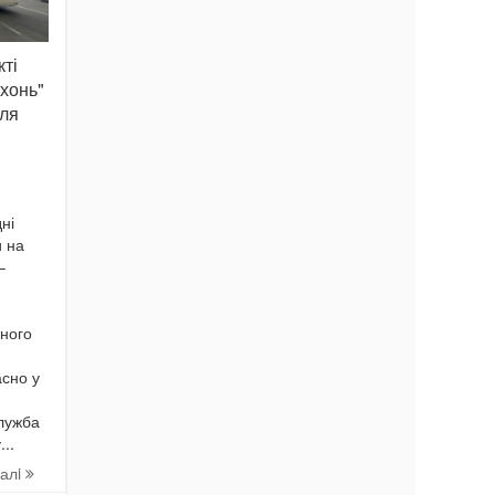
кті
хонь"
ля
ні
и на
–
тного
сно у
лужба
..
далi