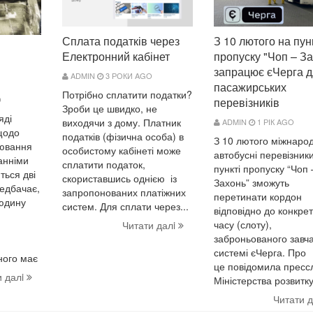
З 10 лютого на пун
Сплата податків через
пропуску "Чоп – За
Електронний кабінет
запрацює єЧерга д
ADMIN
3 РОКИ AGO
пасажирських
Потрібно сплатити податки?
O
перевізників
Зроби це швидко, не
яді
виходячи з дому. Платник
ADMIN
1 РІК AGO
щодо
податків (фізична особа) в
З 10 лютого міжнарод
нювання
особистому кабінеті може
автобусні перевізник
танніми
сплатити податок,
пункті пропуску “Чоп 
ться дві
скориставшись однією із
Захонь” зможуть
едбачає,
запропонованих платіжних
перетинати кордон
юдину
систем. Для сплати через...
відповідно до конкре
часу (слоту),
Читати далi
заброньованого завча
системі єЧерга. Про
ного має
це повідомила пресс
и далi
Міністерства розвитку.
Читати 