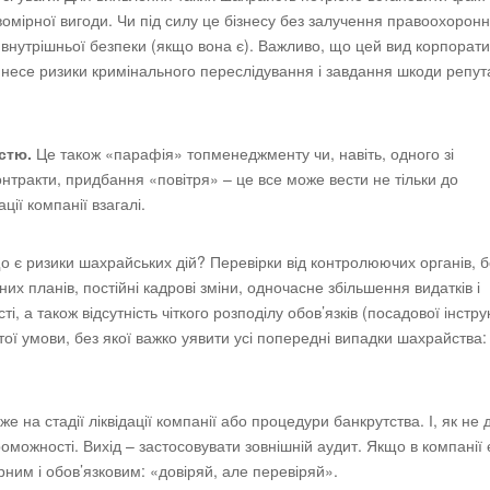
ірної вигоди. Чи під силу це бізнесу без залучення правоохорон
и внутрішньої безпеки (якщо вона є). Важливо, що цей вид корпорат
 несе ризики кримінального переслідування і завдання шкоди репута
істю.
Це також «парафія» топменеджменту чи, навіть, одного зі
контракти, придбання «повітря» – це все може вести не тільки до
ції компанії взагалі.
що є ризики шахрайських дій? Перевірки від контролюючих органів, 
х планів, постійні кадрові зміни, одночасне збільшення видатків і
, а також відсутність чіткого розподілу обов’язків (посадової інструк
ї умови, без якої важко уявити усі попередні випадки шахрайства:
на стадії ліквідації компанії або процедури банкрутства. І, як не 
оможності. Вихід – застосовувати зовнішній аудит. Якщо в компанії 
рним і обов’язковим: «довіряй, але перевіряй».