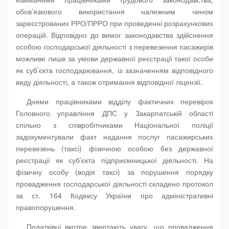
обов’язкового використання належним чином
зареєстрованих РРО/ПРРО при проведенні розрахункових
операцій. Відповідно до вимог законодавства здійснення
особою господарської діяльності з перевезення пасажирів
можливе лише за умови державної реєстрації такої особи
як суб’єкта господарювання, із зазначенням відповідного
виду діяльності, а також отримання відповідної ліцензії.
Днями працівниками відділу фактичних перевірок
Головного управління ДПС у Закарпатській області
спільно з співробітниками Національної поліції
задокументували факт надання послуг пасажирських
перевезень (таксі) фізичною особою без державної
реєстрації як суб’єкта підприємницької діяльності. На
фізичну особу (водія таксі) за порушення порядку
провадження господарської діяльності складено протокол
за ст. 164 Кодексу України про адміністративні
правопорушення.
Податківці вкотре звертають увагу, що провадження