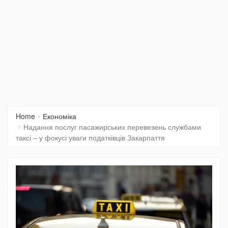
Home
Економіка
Надання послуг пасажирських перевезень службами
таксі – у фокусі уваги податківців Закарпаття