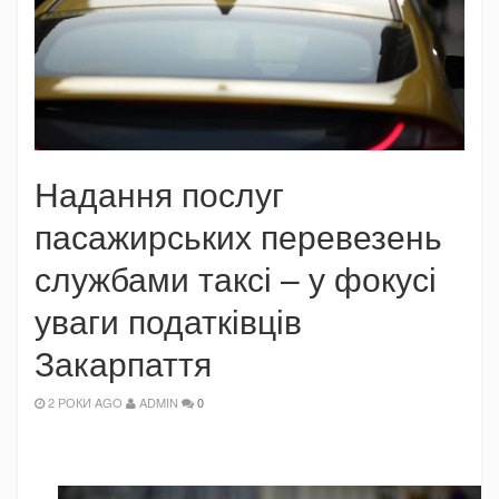
Надання послуг
пасажирських перевезень
службами таксі – у фокусі
уваги податківців
Закарпаття
2 РОКИ AGO
ADMIN
0