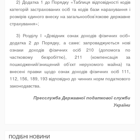
2) Додатка 1 до Порядку «Таблиця відповідності кодів
категорій застрахованих осіб та кодів бази нарахування і
розмірів єдиного внеску на загальнообов’язкове державне
страхування»;
3) Розділу І «Довідник ознак доходів фізичних осіб»
додатка 2 до Порядку, а саме: запроваджуються нові
ознаки доходів фізичних осіб 210 (допомога по
частковому безробіттю), 211 (компенсація за
пошкоджений/знищений об’єкт нерухомого майна) та
внесені правки щодо ознак доходів фізичних осіб 111,
112, 156, 189, 193 відповідно до чинних норм податкового
законодавства.
Пресслужба Державної податкової служби
України
ПОДIБНI НОВИНИ