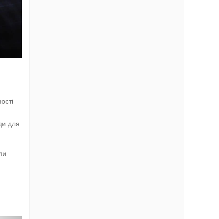
ості
ди для
ли