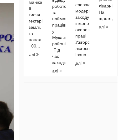
майже
словами
лікарні.
роботодавців
6
модератора
На
та
тисяч
заходу,
щастя,...
найманих
гектарів
інженера
працівників
Читати далi
землі,
охорони
у
та
праці
Мукачівському
понад
Ужгородського
районі.
100...
лісгоспу
Під
Читати далi
Івана...
час
заходів...
Читати далi
Читати далi