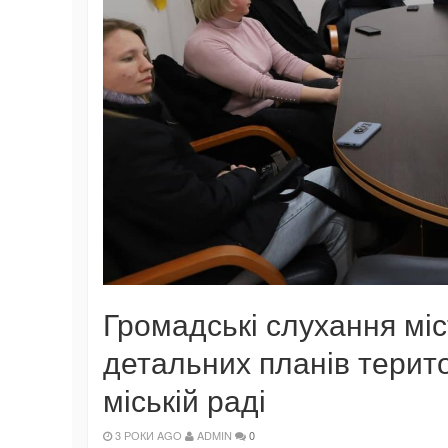
Громадські слухання міс
детальних планів терито
міській раді
3 РОКИ AGO
ADMIN
0