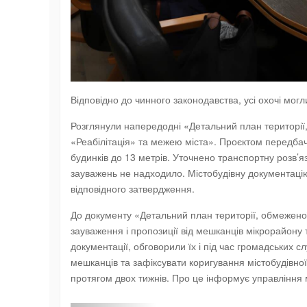
Відповідно до чинного законодавства, усі охочі мо
Розглянули напередодні «Детальний план територі
«Реабілітація» та межею міста». Проєктом передб
будинків до 13 метрів. Уточнено транспортну розв’я
зауважень не надходило. Містобудівну документаці
відповідного затвердження.
До документу «Детальний план території, обмежен
зауваження і пропозиції від мешканців мікрорайону т
документації, обговорили їх і під час громадських 
мешканців та зафіксувати коригування містобудівної
протягом двох тижнів. Про це інформує управління м