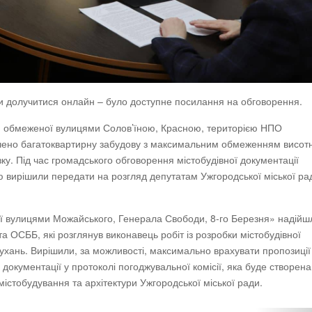
гли долучитися онлайн – було доступне посилання на обговорення.
ї, обмеженої вулицями Солов’їною, Красною, територією НПО
ачено багатоквартирну забудову з максимальним обмеженням висотн
зку. Під час громадського обговорення містобудівної документації
ю вирішили передати на розгляд депутатам Ужгородської міської ра
ої вулицями Можайського, Генерала Свободи, 8-го Березня» надійш
а ОСББ, які розглянув виконавець робіт із розробки містобудівної
слухань. Вирішили, за можливості, максимально врахувати пропозиції
 документації у протоколі погоджувальної комісії, яка буде створена
істобудування та архітектури Ужгородської міської ради.