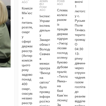
РОКІВ
вночі
ADMIN
AGO
AGO
2
1
РОКИ
Комісія
Словацькі
AGO
лютого
Мін’юсту
колеги
у с.
Інспектором
з
разом
Руське
Управління
питань
із
Поле
інспекційної
розгляду
працівниками
Тячівської
діяльності
скарг
державного
територіальної
у
у
підприємства
громади.
Закарпатській
сфері
«Ужгородське
О
області
державної
лісове
04:30
Володимиром
реєстрації
господарство»
13-
Севчем
(Антирейдерська
оглянули
річну
в
комісія)
буково-
дівчинку
межах
цього
дубовий
через
програми
року
праліс
отруєння
“Виходь
задовольнила
«Тепла
чадним
на
понад
Ямка»
газом
світло”
400
на
госпіталізували
було
скарг,
базі
до
проведено
скасувавши
Кам’яницького
реанімаційного
інформаційно-
незаконну
лісництва.
відділення
роз’яснювальні
реєстрацію
За
районної
відвідування