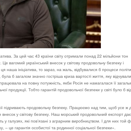
атива. За цей час 43 країни світу отримали понад 22 мільйони тон
Це вагомий український внесок у світову продовольчу безпеку і
 ця наша ініціатива, то зараз, на жаль, відбувалися б процеси політ
 була б загалом значно гостріша криза вартості життя, яку відчували 
працювала на повну потужність, якби Росія не намагалася її загаль
ої продукції. Тобто гарантій продовольчої безпеки у світі було б ві
осії підривають продовольчу безпеку. Працюємо над тим, щоб усе ж 
ше внесок у світову безпеку. Наш морський продовольчий експорт дає
ь у галузях, які повʼязані з аграрним виробництвом. І для них той ф
, – це гарантія особистої та родинної соціальної безпеки».