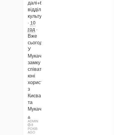
далі+6Мукачівський
відділ
культури
·
10
год
·
Вже
сьогодні!
У
Мукачівському
замку
співатимуть
юні
хористи
з
Києва
та
Мукачева
ADMIN
8
РОКІВ
AGO