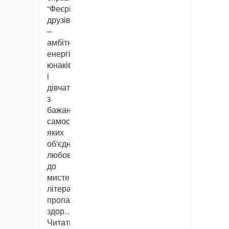
“Феєрію
друзів”
–
амбітних,
енергійних
юнаків
і
дівчат
з
бажанням
самостверджуватися,
яких
об'єднує
любов
до
мистецтва,
літератури,
пропаганда
здор…
Читати