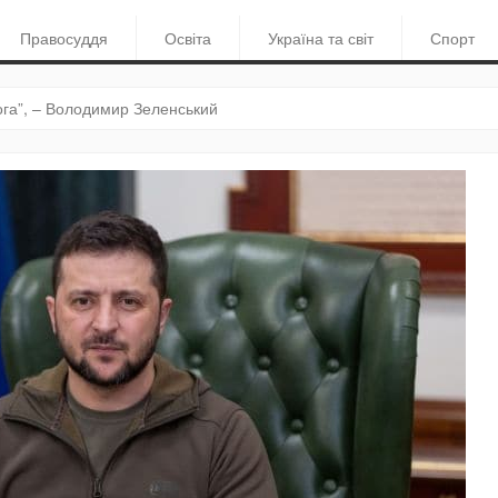
Правосуддя
Освіта
Україна та світ
Спорт
ога”, – Володимир Зеленський