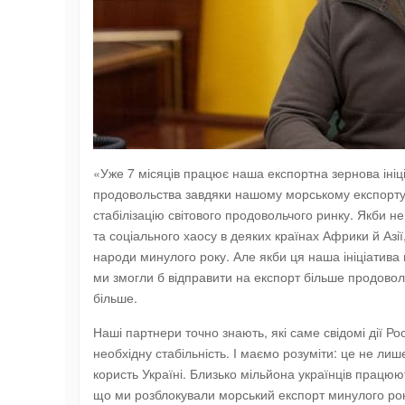
«Уже 7 місяців працює наша експортна зернова ініці
продовольства завдяки нашому морському експорту. 
стабілізацію світового продовольчого ринку. Якби не
та соціального хаосу в деяких країнах Африки й Азії,
народи минулого року. Але якби ця наша ініціатива 
ми змогли б відправити на експорт більше продовольч
більше.
Наші партнери точно знають, які саме свідомі дії Р
необхідну стабільність. І маємо розуміти: це не ли
користь Україні. Близько мільйона українців працюют
що ми розблокували морський експорт минулого року