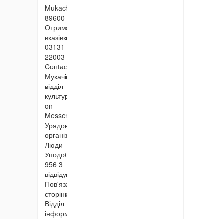
Mukacheve
89600
Отримати
вказівки
03131
22003
Contact
Мукачівський
відділ
культури
on
Messenger
Урядова
організація
Люди
Уподобань:
956 3
відвідувань
Пов'язані
сторінки
Відділ
інформаційно-