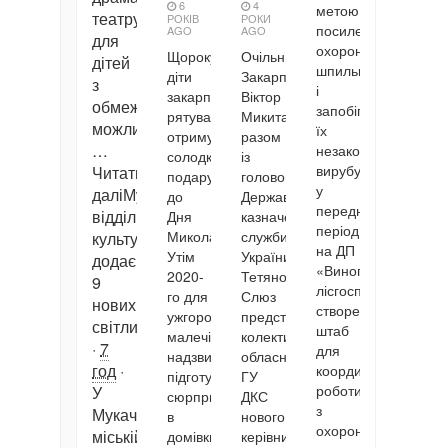
6
4
метою
театру
РОКІВ
РОКИ
посилення
AGO
AGO
для
охорони
Щороку
Очільник
дітей
шпилькових насадж
діти
Закарпаття
з
і
закарпатських
Віктор
обмеженими
запобігання
рятувальників
Микита
можливостями
їх
отримують
разом
…
незаконному
солодкі
із
вирубуванню
Читати
подарунки
головою
у
даліМукачівський
до
Державної
передноворічний
відділ
Дня
казначейської
період,
Миколая.
служби
культури
на ДП
Утім
України
додає
«Виноградівський
2020-
Тетяною
9
лісгосп»
го для
Слюз
нових
створено
ужгородської
представили
світлин.
штаб
малечі
колективу
·
7
для
надзвичайники
обласного
год
·
координації
підготували
ГУ
роботи
У
сюрприз:
ДКС
з
Мукачівській
в
нового
охорони
міській
домівки
керівника