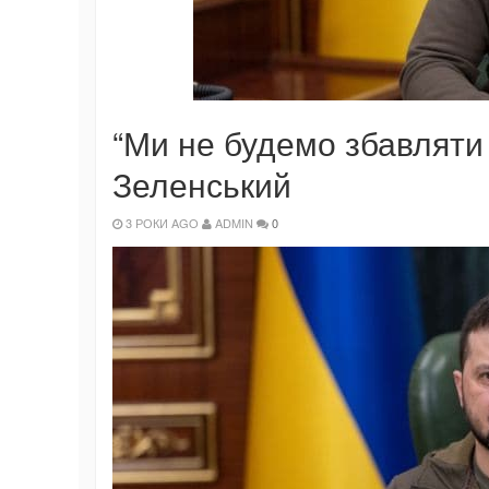
“Ми не будемо збавляти 
Зеленський
3 РОКИ AGO
ADMIN
0