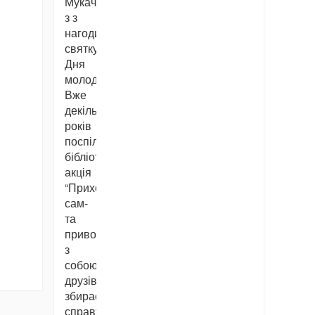
Мукачева
з з
нагоди
святкування
Дня
молоді.
Вже
декілька
років
поспіль
бібліотечна
акція
“Приходь
сам-
та
приводь
з
собою
друзів”
збирає
справжню