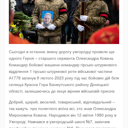
Сьогодні в останню земну дорогу ужгородці провели ще
одного Героя – старшого сержанта Олександра Ковача.
Командир бойової машини-командир гірсько-штурмового
відділення 1 гірсько-штурмової роти військової частини
А1778 загинув 9 лютого 2023 року під час бойових дій біля
селища Красна Гора Бахмутського району Донецької
області, залишаючись до кінця вірним військовій присязі.
Добрий, щирий, веселий, товариський, відповідальний –
так кажуть про полеглого воїна всі, хто знав Олександра
Мироновича Ковача. Народився він 12 квітня 1980 року в
Ужгороді. Навчався в ужгородській школі №7, закінчив
професійно-технічне училище №5. Працював приватним