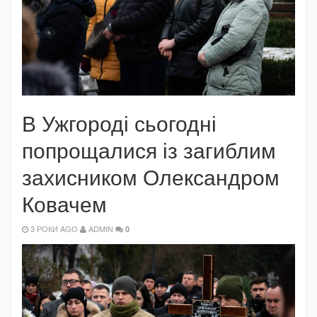
В Ужгороді сьогодні
попрощалися із загиблим
захисником Олександром
Ковачем
3 РОКИ AGO
ADMIN
0