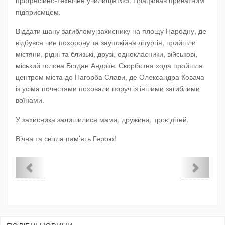
підприємцем.
Віддати шану загиблому захиснику на площу Народну, де
відбувся чин похорону та заупокійна літургія, прийшли
містяни, рідні та близькі, друзі, однокласники, військові,
міський голова Богдан Андріїв. Скорботна хода пройшла
центром міста до Пагорба Слави, де Олександра Ковача
із усіма почестями поховали поруч із іншими загиблими
воїнами.
У захисника залишилися мама, дружина, троє дітей.
Вічна та світла пам’ять Герою!