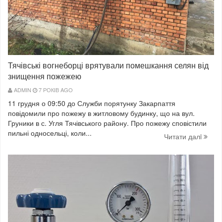
Тячівські вогнеборці врятували помешкання селян від
знищення пожежею
ADMIN
7 РОКІВ AGO
11 грудня о 09:50 до Служби порятунку Закарпаття
повідомили про пожежу в житловому будинку, що на вул.
Груники в с. Угля Тячівського району. Про пожежу сповістили
пильні односельці, коли...
Читати далi