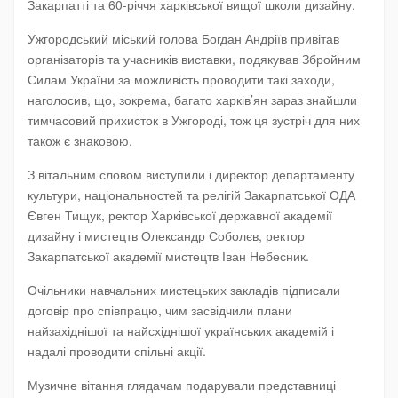
Закарпатті та 60-річчя харківської вищої школи дизайну.
Ужгородський міський голова Богдан Андріїв привітав
організаторів та учасників виставки, подякував Збройним
Силам України за можливість проводити такі заходи,
наголосив, що, зокрема, багато харків’ян зараз знайшли
тимчасовий прихисток в Ужгороді, тож ця зустріч для них
також є знаковою.
З вітальним словом виступили і директор департаменту
культури, національностей та релігій Закарпатської ОДА
Євген Тищук, ректор Харківської державної академії
дизайну і мистецтв Олександр Соболєв, ректор
Закарпатської академії мистецтв Іван Небесник.
Очільники навчальних мистецьких закладів підписали
договір про співпрацю, чим засвідчили плани
найзахіднішої та найсхіднішої українських академій і
надалі проводити спільні акції.
Музичне вітання глядачам подарували представниці