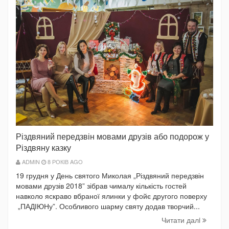
Різдвяний передзвін мовами друзів або подорож у
Різдвяну казку
ADMIN
8 РОКІВ AGO
19 грудня у День святого Миколая „Різдвяний передзвін
мовами друзів 2018” зібрав чималу кількість гостей
навколо яскраво вбраної ялинки у фойє другого поверху
„ПАДІЮНу”. Особливого шарму святу додав творчий...
Читати далi