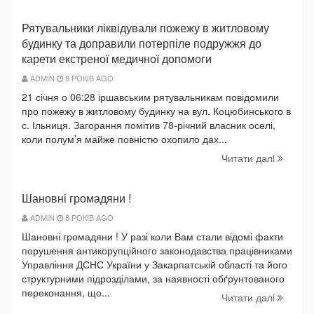
Рятувальники ліквідували пожежу в житловому
будинку та доправили потерпіле подружжя до
карети екстреної медичної допомоги
ADMIN
8 РОКІВ AGO
21 січня о 06:28 іршавським рятувальникам повідомили
про пожежу в житловому будинку на вул. Коцюбинського в
с. Ільниця. Загорання помітив 78-річний власник оселі,
коли полум’я майже повністю охопило дах...
Читати далi
Шановні громадяни !
ADMIN
8 РОКІВ AGO
Шановні громадяни ! У разі коли Вам стали відомі факти
порушення антикорупційного законодавства працівниками
Управління ДСНС України у Закарпатській області та його
структурними підрозділами, за наявності обґрунтованого
переконання, що...
Читати далi