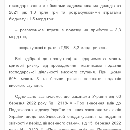
господарювання з обсягами задекларованих доходів за
2021 рік 1,3 трлн грн та розрахунковими втратами
бюджету 11,5 млрд грн:
– розрахункові втрати з податку на прибуток – 3,3
млрд грн;
– розрахункові втрати з ПДВ – 8,2 млрд гривень.
Всі відібрані до плану-графіка підприємства мають
критерії ризику від провадження платниками податків
господарської діяльності високого ступеня. При цьому
60% мають 3 та більше ризиків несплати податків
високого ступеня.
Одночасно зазначаємо, що законами України від 03
березня 2022 року № 2118-ІХ «Про внесення змін до
Податкового кодексу України та інших законодавчих актів
України щодо особливостей оподаткування та подання
звітності у період дії воєнного стану», від 15 березня 2022
року № 2120-ІХ «Про внесення змін до Податкового