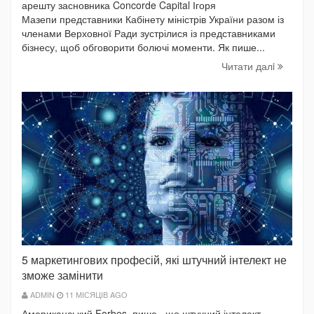
арешту засновника Concorde Capital Ігоря
Мазепи представники Кабінету міністрів України разом із
членами Верховної Ради зустрілися із представниками
бізнесу, щоб обговорити болючі моменти. Як пише...
Читати далi
5 маркетингових професій, які штучний інтелект не
зможе замінити
ADMIN
11 МІСЯЦІВ AGO
Американський Forbes пише , що штучний інтелект