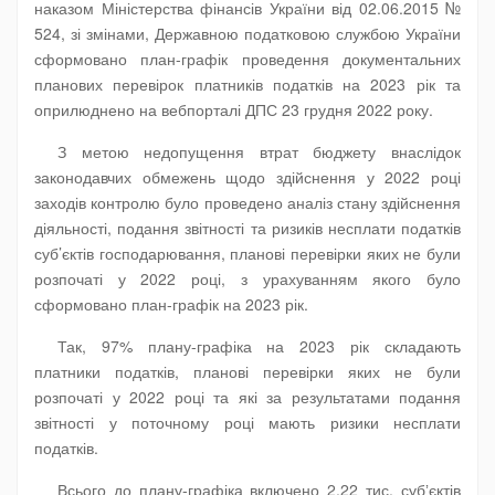
наказом Міністерства фінансів України від 02.06.2015 №
524, зі змінами, Державною податковою службою України
сформовано план-графік проведення документальних
планових перевірок платників податків на 2023 рік та
оприлюднено на вебпорталі ДПС 23 грудня 2022 року.
З метою недопущення втрат бюджету внаслідок
законодавчих обмежень щодо здійснення у 2022 році
заходів контролю було проведено аналіз стану здійснення
діяльності, подання звітності та ризиків несплати податків
суб’єктів господарювання, планові перевірки яких не були
розпочаті у 2022 році, з урахуванням якого було
сформовано план-графік на 2023 рік.
Так, 97% плану-графіка на 2023 рік складають
платники податків, планові перевірки яких не були
розпочаті у 2022 році та які за результатами подання
звітності у поточному році мають ризики несплати
податків.
Всього до плану-графіка включено 2,22 тис. субʼєктів