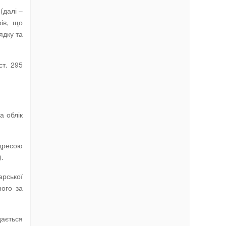
(далі –
рів, що
ядку та
ст. 295
а облік
адресою
).
арської
ного за
дається