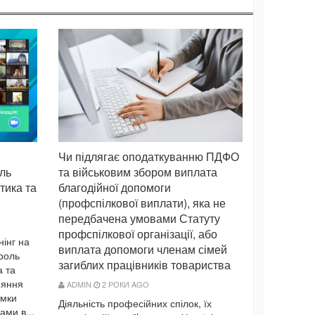
Чи підлягає оподаткуванню ПДФО
ль
та військовим збором виплата
ктика та
благодійної допомоги
(профспілкової виплати), яка не
передбачена умовами Статуту
профспілкової організації, або
нінг на
виплата допомоги членам сімей
 роль
загиблих працівників товариства
а та
ияння
ADMIN
2 РОКИ AGO
имки
Діяльність професійних спілок, їх
ми в...