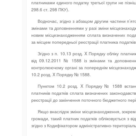
платниками єдиного податку третьої групи не пізніш
298.6 ст. 298 ПКУ).
Водночас, згідно з абзацом другим частини п’ят
змінами та доповненнями у разі зміни місцезнаходж
новим місцезнаходженням сплата визначених податк
за місцем попередньої реєстрації платника податкі
Згідно з п. 10.13 розд. X Порядку обліку платни
від 09.12.2011 № 1588 із змінами та доповнення
контролюючому органі за попереднім місцезнаходж
10.2 розд. X Порядку № 1588.
Пунктом 10.2 розд. X Порядку № 1588 встано
платників податків сплата визначених законодавств
реєстрації до закінчення поточного бюджетного пері
Якщо внаслідок зміни місцезнаходження, зокрема
громади, такий платник податків обліковується з в
згідно з Кодифікатором адміністративно-територіаль