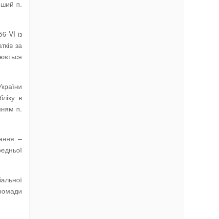
рший п.
6-VI із
тків за
нюється
України
бліку в
нням п.
ання –
редньої
іальної
громади