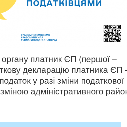
 органу платник ЄП (першої –
аткову декларацію платника ЄП 
одаток у разі зміни податкової
і зміною адміністративного райо