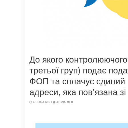
До якого контролюючого
третьої груп) подає под
ФОП та сплачує єдиний п
адреси, яка пов’язана з
4 РОКИ AGO
ADMIN
0