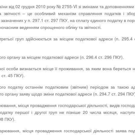
раїни від 02 грудня 2010 року № 2755-VI зі змінами та доповненнями 
 звітності – це особливий механізм справляння податків і збо
 зазначених у п. 297.1 ст. 297 ПКУ, на сплату єдиного податку в пор
ночасним веденням спрощеного обліку та звітності.
етьої груп здійснюється за місцем податкової адреси (п. 295.4 
о органу за місцем податкової адреси (п. 296.4 ст. 296 ПКУ).
ї особи визнається місце її проживання, за яким вона береться н
 ст. 45 ПКУ).
ого податку останнім податковим (звітним) періодом за такою 
 органу заяву щодо зміни податкової адреси (п. 294.7 ст. 294 ПКУ
рювання, місця провадження господарської діяльності, видів господ
одатку першої і другої груп не пізніше 20 числа місяця, наступ
98 ПКУ).
дарювання, місця провадження господарської діяльності заява по