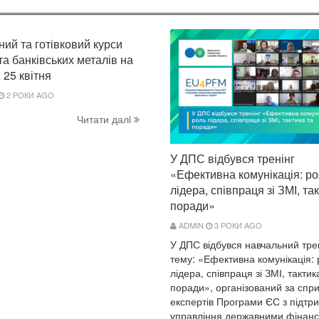
ний та готівковий курси
та банківських металів на
 25 квітня
2 РОКИ AGO
Читати далi
У ДПС відбувся тренінг
«Ефективна комунікація: ро
лідера, співпраця зі ЗМІ, та
поради»
ADMIN
3 РОКИ AGO
У ДПС відбувся навчальний тре
тему: «Ефективна комунікація:
лідера, співпраця зі ЗМІ, тактик
поради», організований за спр
експертів Програми ЄС з підтр
управління державними фінанса