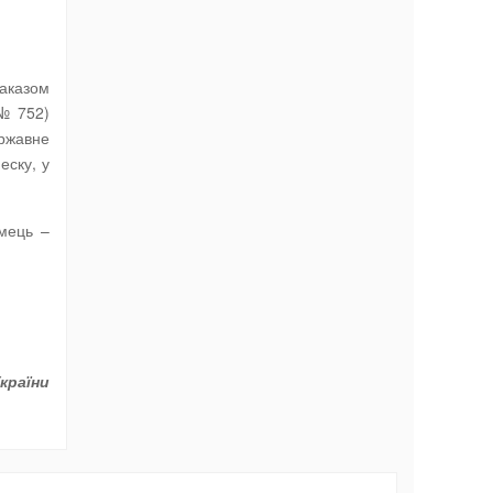
аказом
 № 752)
ержавне
еску, у
ємець –
країни