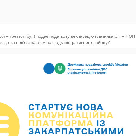
ої – третьої груп) подає податкову декларацію платника ЄП – ФОП
еси, яка пов’язана зі зміною адміністративного району?