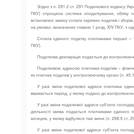
Згідно з п. 291.2 ст. 291 Податкового кодексу Ук
ПКУ) спрощена система оподаткування, обліку та
встановлює заміну сплати окремих податків і зборів,
на умовах, визначених главою 1 розд. XIV ПКУ, з од
Сплата єдиного податку платниками першої – тр
ПКУ).
Податкова декларація подається до контролюючог
Податковою адресою платника податків – фізично
як платник податків у контролюючому органі (п. 45.1
У разі зміни податкової адреси платника єдин
вважається період, у якому подано до контролюючого
У разі зміни податкової адреси суб’єкта господа
діяльності заява подається платниками єдиного п
місяцем, у якому відбулися такі зміни (п. 298.5 ст. 2
У разі зміни податкової адреси суб’єкта госпо