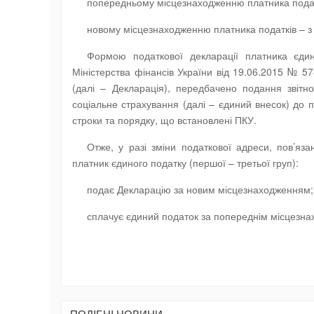
попередньому місцезнаходженню платника податк
новому місцезнаходженню платника податків – з
Формою податкової декларації платника єди
Міністерства фінансів України від 19.06.2015 № 57
(далі – Декларація), передбачено подання звітн
соціальне страхування (далі – єдиний внесок) до 
строки та порядку, що встановлені ПКУ.
Отже, у разі зміни податкової адреси, пов’яз
платник єдиного податку (першої – третьої груп):
подає Декларацію за новим місцезнаходженням;
сплачує єдиний податок за попереднім місцезна
ПОДIБНI НОВИНИ