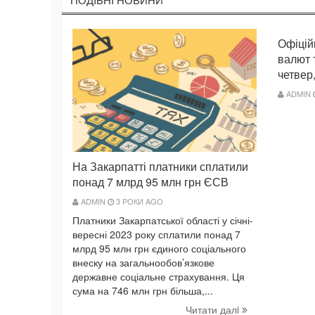
Офіцій
валют 
четвер,
ADMIN
На Закарпатті платники сплатили
понад 7 млрд 95 млн грн ЄСВ
ADMIN
3 РОКИ AGO
Платники Закарпатської області у січні-
вересні 2023 року сплатили понад 7
млрд 95 млн грн єдиного соціального
внеску на загальнообов’язкове
державне соціальне страхування. Ця
сума на 746 млн грн більша,...
Читати далi