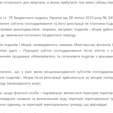
е останнього дня кварталу, в якому відбулися такі зміни (абзац пе
ої ст. 78 Бюджетного кодексу України від 08 липня 2010 року № 245
ення суб’єкта господарювання та його реєстрації як платника пода
овим законодавством, зокрема, місцевих податків і зборів здійс
в до закінчення поточного бюджетного періоду.
ків податків і зборів, затвердженого наказом Міністерства фінансів 
ми (далі – Порядок) суб’єкт господарювання після зняття з о
енням продовжує обліковуватись та сплачувати податки з урахува
влено, що у разі зміни місцезнаходження суб’єктів господарюв
ом податків і зборів після реєстрації здійснюється за місцем попе
оду (календарного року).
, щодо фізичної особи – підприємця змінюється територія територ
ідповідною ознакою та визначенням коду території територіальної 
них одиниць та територій територіальних громад, що відповідає: