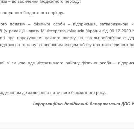
ів – до закінчення бюджетного періоду;
 наступного бюджетного періоду.
ного податку – фізичної особи – підприємця, затвердженою н
8 (у редакції наказу Міністерства фінансів України від 09.12.2020
ості про нарахування єдиного внеску на загальнообов’язкове д
податкового органу за основним місцем обліку платника єдиного вн
аної зі зміною адміністративного району фізична особа – підпри
ходженням до закінчення поточного бюджетного року.
Інформаційно-довідковий департамент ДПС У