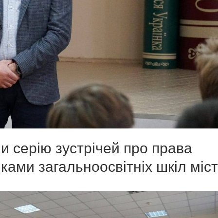
и серію зустрічей про права
ами загальноосвітніх шкіл міс