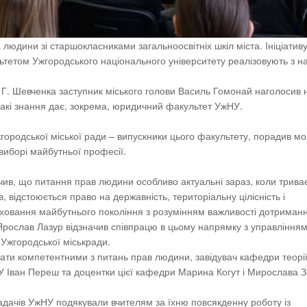
 людини зі старшокласниками загальноосвітніх шкіл міста. Ініціатив
ьтетом Ужгородського національного університету реалізовують з н
. Т. Г. Шевченка заступник міського голови Василь Гомонай наголосив 
. Такі знання дає, зокрема, юридичний факультет УжНУ.
городської міської ради – випускники цього факультету, порадив мо
 виборі майбутньої професії.
ив, що питання прав людини особливо актуальні зараз, коли трива
, відстоюється право на державність, територіальну цілісність і
иховання майбутнього покоління з розумінням важливості дотриман
 Ярослав Лазур відзначив співпрацю в цьому напрямку з управлінням
 Ужгородської міськради.
тати компетентними з питань прав людини, завідувач кафедри теорії
У Іван Переш та доцентки цієї кафедри Марина Когут і Мирослава З
ладачів УжНУ подякували вчителям за їхню повсякденну роботу із