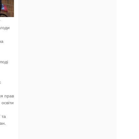
у
агоди
на
лоді
є
ня прав
 освіти
 та
ан.