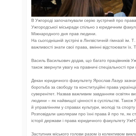
В Ужгороді започаткували серію зустрічей про права
Ужгородської міськради спільно з юридичним факул
Міжнародного дня прав людини.
На сьогоднішній зустрічі в Лінгвістичній гімназії ім
важливості знати свої права, вмінні відстоювати їх
Василь Васильович додав, що багато працівників Уж
також звернути увагу на правничі спеціальності при
Декан юридичного факультету Ярослав Лазур зазнач
боротьба за свободу та конституційні права українців
суверенітет. Назвав важливим завданням освітян в
людини – як найвищої цінності в суспільстві. Також
й управлінням у справах культури, молоді та спорту
Розповідали школярам про їхні права й про те, як с
історії держави і права юридичного факультету УжН
Заступник міського голови разом із колективом вик