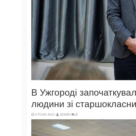
В Ужгороді започаткувал
людини зі старшокласник
4 РОКИ AGO
ADMIN
0