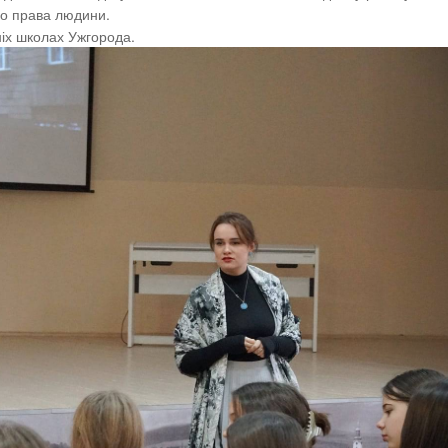
ро права людини.
тніх школах Ужгорода.