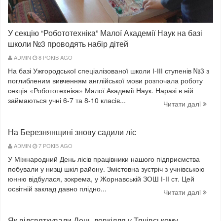
У секцію “Робототехніка” Малої Академії Наук на базі
школи №3 проводять набір дітей
ADMIN
8 РОКІВ AGO
На базі Ужгородської спеціалізованої школи І-ІІІ ступенів №3 з
поглибленим вивченням англійської мови розпочала роботу
секція «Робототехніка» Малої Академії Наук. Наразі в ній
займаються учні 6-7 та 8-10 класів...
Читати далi
На Березнянщині знову садили ліс
ADMIN
7 РОКІВ AGO
У Міжнародний День лісів працівники нашого підприємства
побували у низці шкіл району. Змістовна зустріч з учнівською
юнню відбулася, зокрема, у Жорнавській ЗОШ І-ІІ ст. Цей
освітній заклад давно плідно...
Читати далi
Як відсвяткували День довкілля у Тячівському