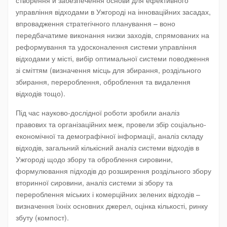
створення й забезпечення основи для ефективного
управління відходами в Ужгороді на інноваційних засадах,
впровадження стратегічного планування – воно
передбачатиме виконання низки заходів, спрямованих на
реформування та удосконалення системи управління
відходами у місті, вибір оптимальної системи поводження
зі сміттям (визначення місць для збирання, роздільного
збирання, перероблення, оброблення та видалення
відходів тощо).
Під час науково-дослідної роботи зробили аналіз
правових та організаційних меж, провели збір соціально-
економічної та демографічної інформації, аналіз складу
відходів, загальний кількісний аналіз системи відходів в
Ужгороді щодо збору та оброблення сировини,
формулювання підходів до розширення роздільного збору
вторинної сировини, аналіз системи зі збору та
перероблення міських і комерційних зелених відходів –
визначення їхніх основних джерел, оцінка кількості, ринку
збуту (компост).