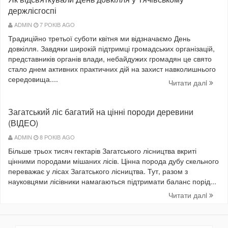
держлісгоспі
ADMIN
7 РОКІВ AGO
Традиційно третьої суботи квітня ми відзначаємо День
довкілля. Завдяки широкій підтримці громадських організацій,
представників органів влади, небайдужих громадян це свято
стало днем активних практичних дій на захист навколишнього
середовища....
Читати далi
Загатський ліс багатий на цінні породи деревини
(ВІДЕО)
ADMIN
8 РОКІВ AGO
Більше трьох тисяч гектарів Загатського лісництва вкриті
цінними породами мішаних лісів. Цінна порода дубу скельного
переважає у лісах Загатського лісництва. Тут, разом з
науковцями лісівники намагаються підтримати баланс порід...
Читати далi