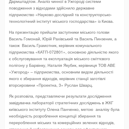
Дармштадтом. Аналіз чинної в Ужгороді системи
поводження з відходами здійснило державне
підприємство «Науково-дослідний та конструкторсько-
технологічний інститут міського господарства» із Києва.
На презентацію прийшли заступники міського голови
Василь Гомонай, Юрій Рахівський та Василь Пинзеник, а
також Василь Грамотник, керівник комунального
підприємства «КАТП-072801», основною діяльністю якого
є обслуговування та експлуатація міського сміттєвого
полігону у Барвінку, Наталія Якубик, керівниця ТОВ АВЕ
«Ужгород» – підприємства, основним видом діяльності
якого є збирання відходів, керівник станції заготівлі
вторсировини «Проектна, 3» Руслан Шварц.
Як розповіла, представляючи результати дослідження
завідувачка лабораторії стратегічних досліджень в ЖКГ
київського інституту Олена Панченко, метою аналізу була
необхідність розроблення концепції збирання та
перероблення міських та комерційних зелених відходів,