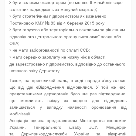
бути великим експортером (не менше 8 мільйонів євро
валютних надходжень за минулий квартал);
бути стратегічним підприємством як визначено
Постановою КМУ № 83 від 4 березня 2015 року;
бути галузево або територіально важливим за рішенням
відповідного центрального органу виконавчої влади або
ОВА;
не мати заборгованості по сплаті ЄСВ;
мати середню зарплату не нижчу ніж в області,
де зареєстровано підприємство, відповідно до останнього
наявного звіту Держстату.
Також, на превеликий жаль, в ході наради з’ясувалося,
що від ідеї єВідрядження відмовилися. У той же час,
представниками держорганів було ще раз підтверджено,
що можливість виїзду за кордон для відряджень
залишається у випадку наявності бронювання від
мобілізації.
Асоціація вдячна представникам Міністерства економіки
України, Генерального штабу ЗСУ, Мінцифри
та Держприкордонслужби України за відкритий