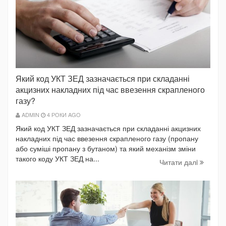
Який код УКТ ЗЕД зазначається при складанні
акцизних накладних під час ввезення скрапленого
газу?
ADMIN
4 РОКИ AGO
Який код УКТ ЗЕД зазначається при складанні акцизних
накладних під час ввезення скрапленого газу (пропану
або суміші пропану з бутаном) та який механізм зміни
такого коду УКТ ЗЕД на...
Читати далi