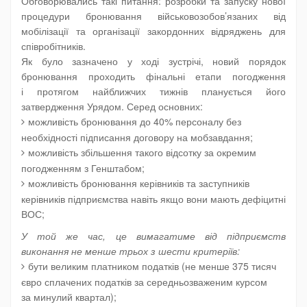
Обговорювались такі питання: розробки та запуску нової
процедури бронювання військовозобов’язаних від
мобілізації та організації закордонних відряджень для
співробітників.
Як було зазначено у ході зустрічі, новий порядок
бронювання проходить фінальні етапи погодження
і протягом найближчих тижнів планується його
затвердження Урядом. Серед основних:
можливість бронювання до 40% персоналу без
необхідності підписання договору на мобзавдання;
можливість збільшення такого відсотку за окремим
погодженням з Генштабом;
можливість бронювання керівників та заступників
керівників підприємства навіть якщо вони мають дефіцитні
ВОС;
У той же час, це вимагатиме від підприємств
виконання не менше трьох з шести критеріїв:
бути великим платником податків (не менше 375 тисяч
євро сплачених податків за середньозваженим курсом
за минулий квартал);