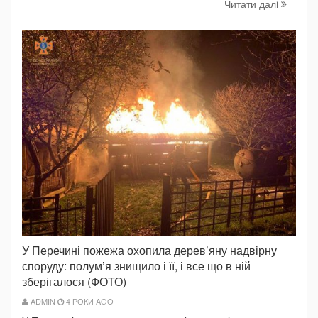
Читати далi
У Перечині пожежа охопила дерев’яну надвірну
споруду: полум’я знищило і її, і все що в ній
зберігалося (ФОТО)
ADMIN
4 РОКИ AGO