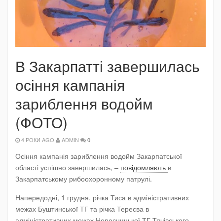
В Закарпатті завершилась
осіння кампанія
зариблення водойм
(ФОТО)
4 РОКИ AGO
ADMIN
0
Осіння кампанія зариблення водойм Закарпатської
області успішно завершилась, –
повідомляють
в
Закарпатському рибоохоронному патрулі.
Напередодні, 1 грудня, річка Тиса в адміністративних
межах Буштинської ТГ та річка Тересва в
адміністративних межах Нересницької ТГ Тячівського