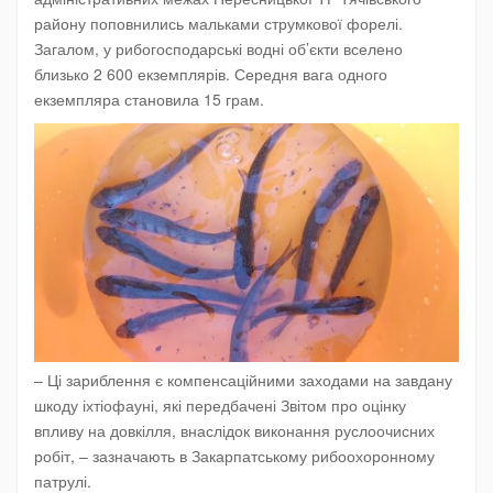
району поповнились мальками струмкової форелі.
Загалом, у рибогосподарські водні об’єкти вселено
близько 2 600 екземплярів. Середня вага одного
екземпляра становила 15 грам.
– Ці зариблення є компенсаційними заходами на завдану
шкоду іхтіофауні, які передбачені Звітом про оцінку
впливу на довкілля, внаслідок виконання руслоочисних
робіт, – зазначають в Закарпатському рибоохоронному
патрулі.