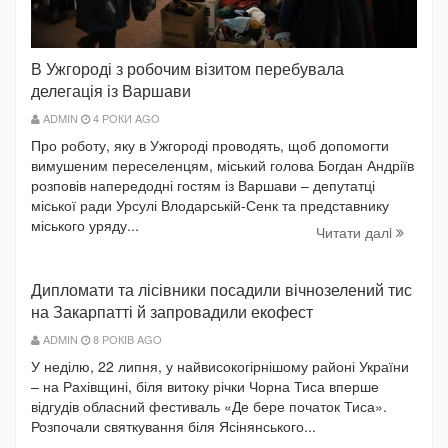
В Ужгороді з робочим візитом перебувала
делегація із Варшави
ADMIN
4 РОКИ AGO
Про роботу, яку в Ужгороді проводять, щоб допомогти
вимушеним переселенцям, міський голова Богдан Андріїв
розповів напередодні гостям із Варшави – депутатці
міської ради Урсулі Влодарській-Сенк та представнику
міського уряду...
Читати далi
Дипломати та лісівники посадили вічнозелений тис
на Закарпатті й запровадили екофест
ADMIN
8 РОКІВ AGO
У неділю, 22 липня, у найвисокогірнішому районі України
– на Рахівщині, біля витоку річки Чорна Тиса вперше
відгудів обласний фестиваль «Де бере початок Тиса».
Розпочали святкування біля Ясінянського...