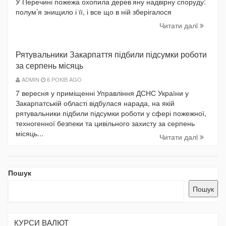
У Перечині пожежа охопила дерев’яну надвірну споруду:
полум’я знищило і її, і все що в ній зберігалося
Читати далi
Рятувальники Закарпаття підбили підсумки роботи
за серпень місяць
ADMIN
6 РОКІВ AGO
7 вересня у приміщенні Управління ДСНС України у
Закарпатській області відбулася нарада, на якій
рятувальники підбили підсумки роботи у сфері пожежної,
техногенної безпеки та цивільного захисту за серпень
місяць...
Читати далi
Пошук
Пошук
КУРСИ ВАЛЮТ