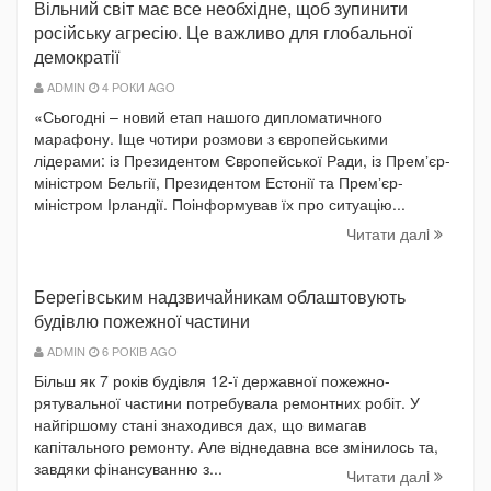
Вільний світ має все необхідне, щоб зупинити
російську агресію. Це важливо для глобальної
демократії
ADMIN
4 РОКИ AGO
«Сьогодні – новий етап нашого дипломатичного
марафону. Іще чотири розмови з європейськими
лідерами: із Президентом Європейської Ради, із Премʼєр-
міністром Бельгії, Президентом Естонії та Премʼєр-
міністром Ірландії. Поінформував їх про ситуацію...
Читати далi
Берегівським надзвичайникам облаштовують
будівлю пожежної частини
ADMIN
6 РОКІВ AGO
Більш як 7 років будівля 12-ї державної пожежно-
рятувальної частини потребувала ремонтних робіт. У
найгіршому стані знаходився дах, що вимагав
капітального ремонту. Але віднедавна все змінилось та,
завдяки фінансуванню з...
Читати далi