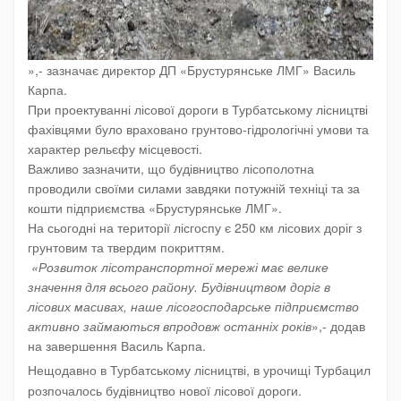
»,- зазначає директор ДП «Брустурянське ЛМГ» Василь
Карпа.
При проектуванні лісової дороги в Турбатському лісництві
фахівцями було враховано грунтово-гідрологічні умови та
характер рельєфу місцевості.
Важливо зазначити, що будівництво лісополотна
проводили своїми силами завдяки потужній техніці та за
кошти підприємства «Брустурянське ЛМГ».
На сьогодні на території лісгоспу є 250 км лісових доріг з
грунтовим та твердим покриттям.
«Розвиток лісотранспортної мережі має велике
значення для всього району. Будівництвом доріг в
лісових масивах, наше лісогосподарське підприємство
активно займаються впродовж останніх років
»,- додав
на завершення Василь Карпа.
Нещодавно в Турбатському лісництві, в урочищі Турбацил
розпочалось будівництво нової лісової дороги.