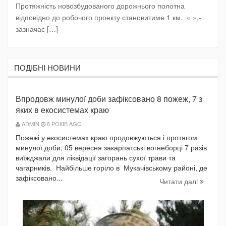
Протяжність новозбудованого дорожнього полотна
відповідно до робочого проекту становитиме 1 км. « »,-
зазначає
[…]
ПОДIБНI НОВИНИ
Впродовж минулої доби зафіксовано 8 пожеж, 7 з
яких в екосистемах краю
ADMIN
8 РОКІВ AGO
Пожежі у екосистемах краю продовжуються і протягом
минулої доби, 05 вересня закарпатські вогнеборці 7 разів
виїжджали для ліквідації загорань сухої трави та
чагарників. Найбільше горіло в Мукачівському районі, де
зафіксовано...
Читати далi